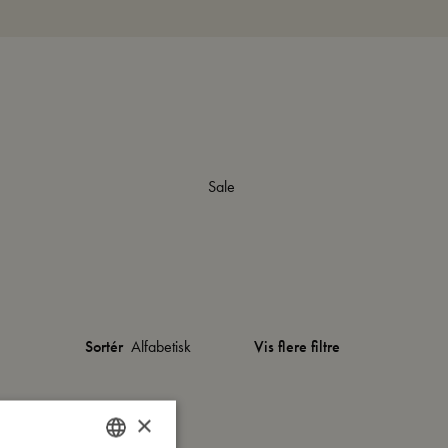
Sale
Vis flere filtre
Sortér
×