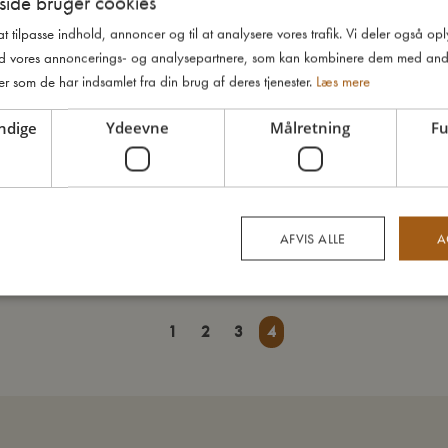
ide bruger cookies
 at tilpasse indhold, annoncer og til at analysere vores trafik. Vi deler også o
d vores annoncerings- og analysepartnere, som kan kombinere dem med and
er som de har indsamlet fra din brug af deres tjenester.
Læs mere
ndige
Ydeevne
Målretning
Fu
d skovl og rive - Blue Mix
AFVIS ALLE
A
Udsolgt
1
2
3
4