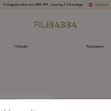
Fri fragt på ordrer over DKK 499 - Levering 1-3 hverdage..
Vælg land
Nyheder
Kampagner