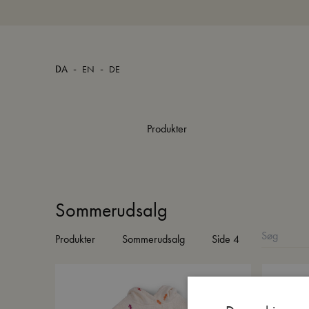
-
-
DA
EN
DE
Produkter
Sommerudsalg
Produkter
Sommerudsalg
Side 4