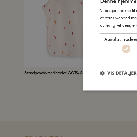
Denne hjemmes
Vi bruger cookies til
af vores websted me
du har givet dem, ell
Absolut nødve
VIS DETALJER
Strandponcho med broderi GOTS- Søhest
Strandsæt me
Udsolgt