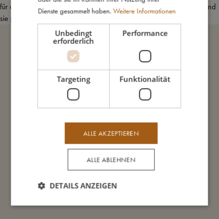
für das Kind bietet, sind die Farben der Decke insgesamt sehr ruhig und
Dienste gesammelt haben.
Weitere Informationen
sie passt perfekt in …
Mehr erfahren
Unbedingt
Performance
erforderlich
Targeting
Funktionalität
Zahlungsarten
ALLE AKZEPTIEREN
ALLE ABLEHNEN
Kontrollbericht
DETAILS ANZEIGEN