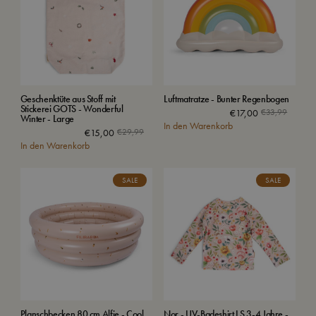
Geschenktüte aus Stoff mit
Luftmatratze - Bunter Regenbogen
Stickerei GOTS - Wonderful
€
17,00
€
33,99
Winter - Large
In den Warenkorb
€
15,00
€
29,99
In den Warenkorb
SALE
SALE
Planschbecken 80 cm Alfie - Cool
Nor - UV-Badeshirt LS 3-4 Jahre -