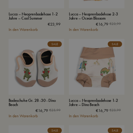
Lucca – Neoprenbadehose 1-2
Lucca – Neoprenbadehose 2-3
Jahre – Cool Summer
Jahre – Ocean Blossom
€
23,99
€
16,79
€
23,99
In den Warenkorb
In den Warenkorb
SALE
SALE
Badeschuhe Gr. 28 -30 - Dino
Lucca – Neoprenbadehose 1-2
Beach
Jahre – Dino Beach
€
16,79
€
23,99
€
16,79
€
23,99
In den Warenkorb
In den Warenkorb
SALE
SALE