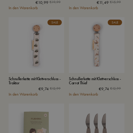
Ursprünglicher
Aktueller
Ursprün
Aktuell
€
10,99
€
19,99
€
11,49
€
15,99
In den Warenkorb
Preis
Preis
In den Warenkorb
Preis
Preis
war:
ist:
war:
ist:
€19,99
€10,99.
€15,99
€11,49
SALE
SALE
Schnullerkette mit Klettverschluss -
Schnullerkette mit Klettverschluss -
Traktor
Carrot Thief
€
9,74
€
12,99
€
9,74
€
12,99
In den Warenkorb
In den Warenkorb