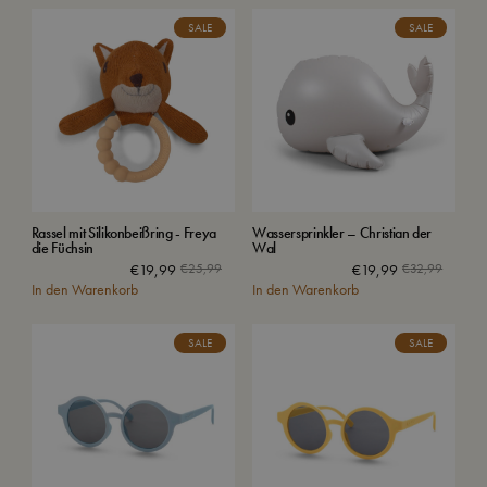
SALE
SALE
Rassel mit Silikonbeißring - Freya
Wassersprinkler – Christian der
die Füchsin
Wal
Ursprünglicher
Aktueller
Ursprün
Aktuell
€
19,99
€
25,99
€
19,99
€
32,99
In den Warenkorb
Preis
Preis
In den Warenkorb
Preis
Preis
war:
ist:
war:
ist:
€25,99
€19,99.
€32,9
€19,99
SALE
SALE