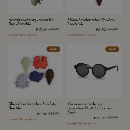
Aktivitätsspielzeug - Acorn Bell
Silikon-Sandförmchen 5er-Set -
Play - Pistachio
Peach Mix
Ursprünglicher
Aktueller
€
17,49
€
19,99
€
8,50
€
16,99
In den Warenkorb
Preis
Preis
In den Warenkorb
war:
ist:
€19,99
€17,49.
SALE
SALE
Silikon-Sandförmchen 5er-Set -
Kindersonnenbrille aus
Blue Mix
recyceltem Plastik 1-3 Jahre -
Black
€
8,50
€
16,99
€
13,99
€
19,99
In den Warenkorb
In den Warenkorb