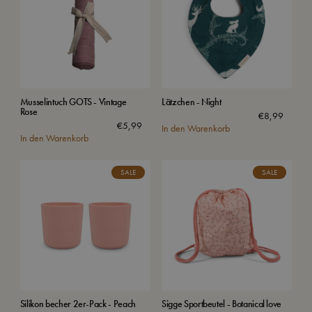
Musselintuch GOTS - Vintage
Lätzchen - Night
Rose
€
8,99
€
5,99
In den Warenkorb
In den Warenkorb
SALE
SALE
Silikon becher 2er-Pack - Peach
Sigge Sportbeutel - Botanical love