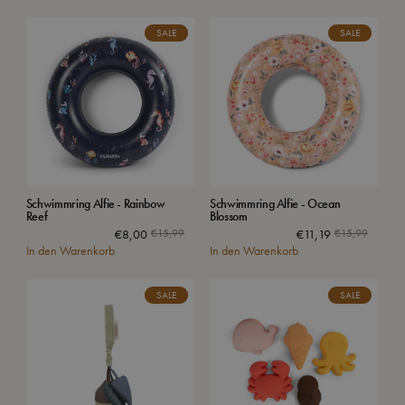
SALE
SALE
Schwimmring Alfie - Rainbow
Schwimmring Alfie - Ocean
Reef
Blossom
€
8,00
€
15,99
€
11,19
€
15,99
In den Warenkorb
In den Warenkorb
SALE
SALE