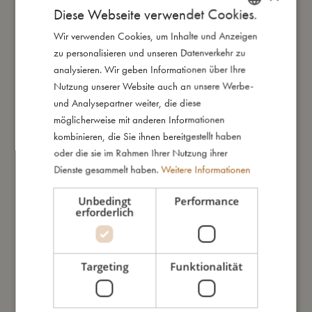
Diese Webseite verwendet Cookies.
SALE
SALE
Wir verwenden Cookies, um Inhalte und Anzeigen
DANISH
zu personalisieren und unseren Datenverkehr zu
ENGLISH
analysieren. Wir geben Informationen über Ihre
GERMAN
Nutzung unserer Website auch an unsere Werbe-
und Analysepartner weiter, die diese
möglicherweise mit anderen Informationen
kombinieren, die Sie ihnen bereitgestellt haben
Strandtasche aus Silikon -
Strandtasche aus Silikon - Warm
oder die sie im Rahmen Ihrer Nutzung ihrer
Whitecap Grey
Red
Dienste gesammelt haben.
Weitere Informationen
€
13,99
€
19,99
€
13,99
€
19,99
In den Warenkorb
In den Warenkorb
Unbedingt
Performance
erforderlich
SALE
SALE
Targeting
Funktionalität