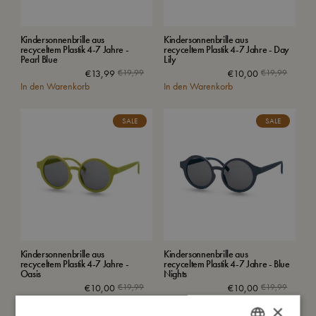
Kindersonnenbrille aus
Kindersonnenbrille aus
recyceltem Plastik 4-7 Jahre -
recyceltem Plastik 4-7 Jahre - Day
Pearl Blue
Lily
€
13,99
€
19,99
€
10,00
€
19,99
In den Warenkorb
In den Warenkorb
SALE
SALE
Kindersonnenbrille aus
Kindersonnenbrille aus
recyceltem Plastik 4-7 Jahre -
recyceltem Plastik 4-7 Jahre - Blue
Oasis
Nights
€
10,00
€
19,99
€
10,00
€
19,99
In den Warenkorb
In den Warenkorb
×