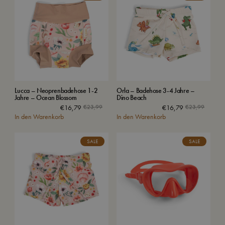
Lucca – Neoprenbadehose 1-2
Orla – Badehose 3-4 Jahre –
Jahre – Ocean Blossom
Dino Beach
€
16,79
€
23,99
€
16,79
€
23,99
In den Warenkorb
In den Warenkorb
SALE
SALE