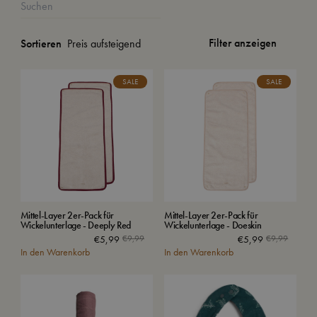
Filter anzeigen
Sortieren
SALE
SALE
Mittel-Layer 2er-Pack für
Mittel-Layer 2er-Pack für
Wickelunterlage - Deeply Red
Wickelunterlage - Doeskin
Ursprünglicher
Aktueller
Ursprün
Aktuell
€
5,99
€
9,99
€
5,99
€
9,99
In den Warenkorb
Preis
Preis
In den Warenkorb
Preis
Preis
war:
ist:
war:
ist:
€9,99
€5,99.
€9,99
€5,99.