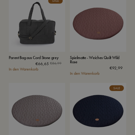
SALE
Parent Bag aus Cord Stone grey
Spielmatte - Weiches Quilt Wild
Rose
€
66,65
€
86,99
€
92,99
In den Warenkorb
In den Warenkorb
SALE