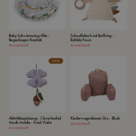
Baby Schwimmring Alfie -
Schnuffeltuch mit Beißring -
Regenbogen Konfetti
Rehkitz Fawn
Ausverkauft
Ausverkauft
SALE
Aktivitätsspielzeug - Cloverleafed
Kinderwagenkissen Gry - Blush
Musik Mobile - Fresh Violet
Ausverkauft
Ausverkauft