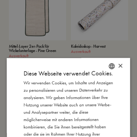
Mittel-Layer 2er-Pack für
Kaleidoskop - Harvest
Wickelunterlage - Pine Green
Ausverkauft
Ausverkauft
×
Diese Webseite verwendet Cookies.
SALE
Wir verwenden Cookies, um Inhalte und Anzeigen
DANISH
zu personalisieren und unseren Datenverkehr zu
ENGLISH
analysieren. Wir geben Informationen über Ihre
GERMAN
Nutzung unserer Website auch an unsere Werbe-
und Analysepartner weiter, die diese
möglicherweise mit anderen Informationen
kombinieren, die Sie ihnen bereitgestellt haben
Beißring - Stern Naturkautschuk -
Silikonlätzchen - Chestnuts
oder die sie im Rahmen Ihrer Nutzung ihrer
Rust
Ausverkauft