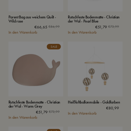
Parent Bag aus weichem Quilt -
Rutschfeste Bodenmatte - Christian
Wild rose
der Wal - Pearl Blue
€
66,65
€
86,99
€
51,79
€
73,99
In den Warenkorb
In den Warenkorb
SALE
Rutschfeste Bodenmatte - Christian
Heißluftballonmobile - Goldfarben
der Wal - Warm Grey
€
80,99
€
51,79
€
73,99
In den Warenkorb
In den Warenkorb