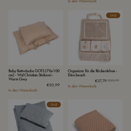
In den Warenkorb
SALE
Baby Bettwäsche GOTS (70x100
Organizer für die Rückenlehne -
cm) - Wal Christian Stickerei -
Dino beach
Warm Grey
€
37,79
€
53,99
€
50,99
In den Warenkorb
In den Warenkorb
SALE