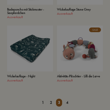
Badeponcho mit Stickmuster -
Wickelauflage Stone Grey
Seepferdchen
Ausverkauft
Ausverkauft
SALE
Wickelauflage - Night
Aktivitäts-Plüschtier - Lilli die Larve
Ausverkauft
Ausverkauft
1
2
3
4