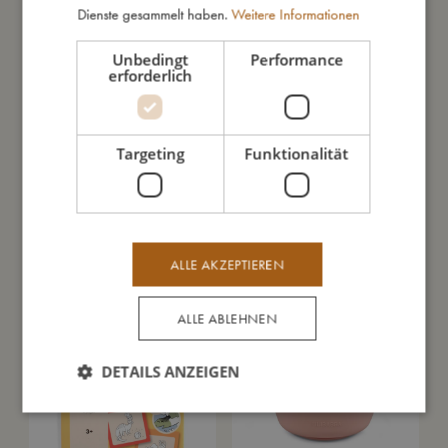
Ausverkauft
Dienste gesammelt haben.
Weitere Informationen
Unbedingt
Performance
erforderlich
Targeting
Funktionalität
Magnetspiele - Puzzle m.
Schwimmflügel Alfie -
Seepferdchen
Regenbogen Konfetti
ALLE AKZEPTIEREN
Ausverkauft
Ausverkauft
ALLE ABLEHNEN
SALE
DETAILS ANZEIGEN