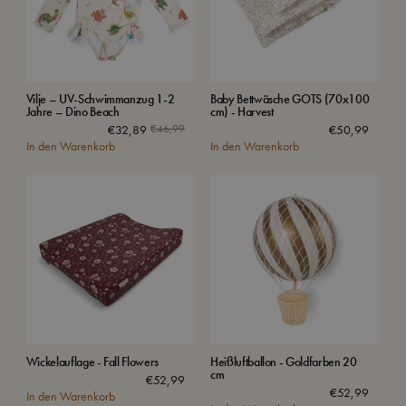
Vilje – UV-Schwimmanzug 1-2
Baby Bettwäsche GOTS (70x100
Jahre – Dino Beach
cm) - Harvest
€
32,89
€
46,99
€
50,99
In den Warenkorb
In den Warenkorb
Wickelauflage - Fall Flowers
Heißluftballon - Goldfarben 20
cm
€
52,99
€
52,99
In den Warenkorb