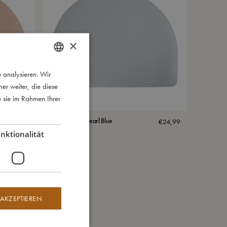
×
 analysieren. Wir
DANISH
r weiter, die diese
ENGLISH
e sie im Rahmen Ihrer
GERMAN
Platzdeckchen - Pearl Blue
€
24,99
€
24,99
nktionalität
 AKZEPTIEREN