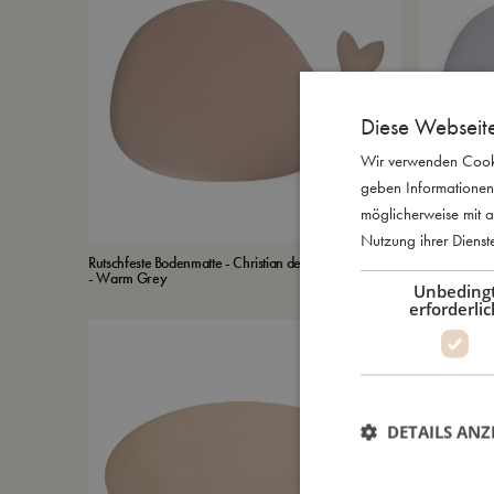
Diese Webseit
Wir verwenden Cooki
geben Informationen
möglicherweise mit a
Nutzung ihrer Diens
Rutschfeste Bodenmatte - Christian der Wal
Rutschfeste 
€
51,79
- Warm Grey
- Pearl Blue
€
73,99
Unbeding
erforderlic
DETAILS ANZ