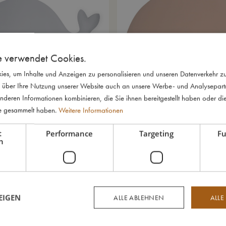
e verwendet Cookies.
es, um Inhalte und Anzeigen zu personalisieren und unseren Datenverkehr zu
 über Ihre Nutzung unserer Website auch an unsere Werbe- und Analysepartne
nderen Informationen kombinieren, die Sie ihnen bereitgestellt haben oder di
te gesammelt haben.
Weitere Informationen
Bodenmatte - Christian der Wal
Platzdeckchen - Warm Grey
€
51,79
€
73,99
t
Performance
Targeting
Fu
h
EIGEN
ALLE ABLEHNEN
ALLE