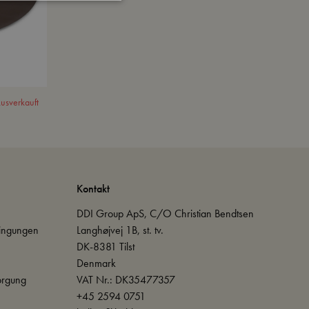
usverkauft
Kontakt
DDI Group ApS, C/O Christian Bendtsen
ingungen
Langhøjvej 1B, st. tv.
DK-8381 Tilst
Denmark
orgung
VAT Nr.: DK35477357
+45 2594 0751