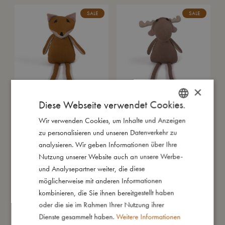
€36,99
€21,99.
€24,9
€17,49
SALE
SALE
×
Diese Webseite verwendet Cookies.
Kuscheltier - Freya der Fuchs Dark
Kuscheltier - Milo der Elch
Orange
Brownie
Wir verwenden Cookies, um Inhalte und Anzeigen
DANISH
Ursprünglicher
Aktueller
Ursprün
Aktuell
€
17,49
€
39,99
€
17,49
€
39,99
zu personalisieren und unseren Datenverkehr zu
In den Warenkorb
Preis
Preis
In den Warenkorb
Preis
Preis
ENGLISH
war:
ist:
war:
ist:
analysieren. Wir geben Informationen über Ihre
€39,99
€17,49.
€39,9
€17,49
GERMAN
Nutzung unserer Website auch an unsere Werbe-
und Analysepartner weiter, die diese
möglicherweise mit anderen Informationen
kombinieren, die Sie ihnen bereitgestellt haben
oder die sie im Rahmen Ihrer Nutzung ihrer
Dienste gesammelt haben.
Weitere Informationen