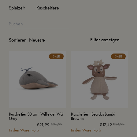
Spielzeit
Kuscheltiere
Filter anzeigen
Sortieren
SALE
SALE
Kuscheltier 30 cm - Willie der Wal
Kuscheltier - Bea das Bambi
Grey
Brownie
Ursprünglicher
Aktueller
Ursprün
Aktuell
€
21,99
€
36,99
€
17,49
€
24,99
In den Warenkorb
Preis
Preis
In den Warenkorb
Preis
Preis
war:
ist:
war:
ist: