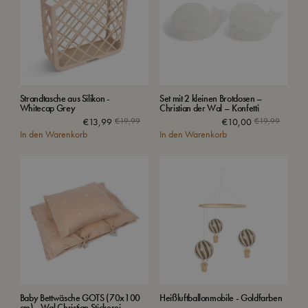
Strandtasche aus Silikon -
Set mit 2 kleinen Brotdosen –
Whitecap Grey
Christian der Wal – Konfetti
€
13,99
€
19,99
€
10,00
€
19,99
In den Warenkorb
In den Warenkorb
Baby Bettwäsche GOTS (70x100
Heißluftballonmobile - Goldfarben
cm) - Wal Christian Stickerei -