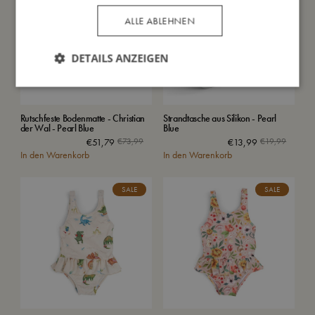
ALLE ABLEHNEN
DETAILS ANZEIGEN
Rutschfeste Bodenmatte - Christian
Strandtasche aus Silikon - Pearl
der Wal - Pearl Blue
Blue
€
51,79
€
73,99
€
13,99
€
19,99
In den Warenkorb
In den Warenkorb
SALE
SALE