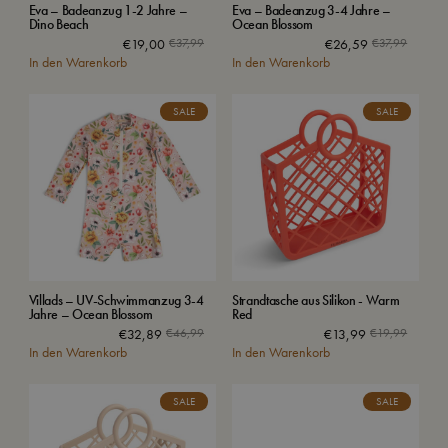
Eva – Badeanzug 1-2 Jahre –
Eva – Badeanzug 3-4 Jahre –
Dino Beach
Ocean Blossom
€
19,00
€
37,99
€
26,59
€
37,99
In den Warenkorb
In den Warenkorb
SALE
SALE
Villads – UV-Schwimmanzug 3-4
Strandtasche aus Silikon - Warm
Jahre – Ocean Blossom
Red
€
32,89
€
46,99
€
13,99
€
19,99
In den Warenkorb
In den Warenkorb
SALE
SALE