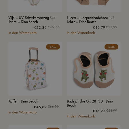
Vilje – UV-Schwimmanzug 3-4
Lucca – Neoprenbadehose 1-2
Jahre – Dino Beach
Jahre – Dino Beach
€
32,89
€
46,99
€
16,79
€
23,99
In den Warenkorb
In den Warenkorb
SALE
SALE
Koffer - Dino Beach
Badeschuhe Gr. 28 -30 - Dino
Beach
€
46,89
€
66,99
€
16,79
€
23,99
In den Warenkorb
In den Warenkorb