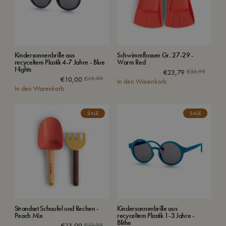
Kindersonnenbrille aus
Schwimmflossen Gr. 27-29 -
recyceltem Plastik 4-7 Jahre - Blue
Warm Red
Nights
€
23,79
€
33,99
€
10,00
€
19,99
In den Warenkorb
In den Warenkorb
SALE
SALE
Strandset Schaufel und Rechen -
Kindersonnenbrille aus
Peach Mix
recyceltem Plastik 1-3 Jahre -
Blithe
€
13,99
€
19,99