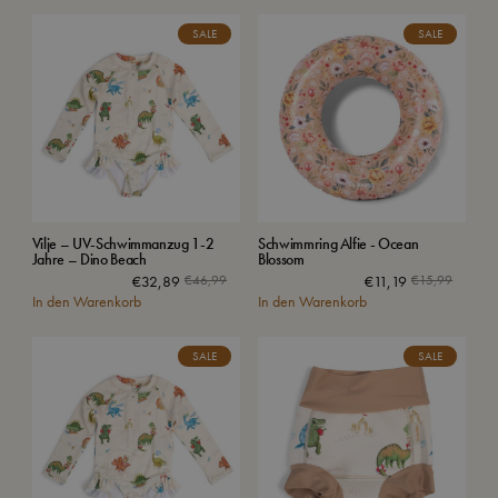
SALE
SALE
Vilje – UV-Schwimmanzug 1-2
Schwimmring Alfie - Ocean
Jahre – Dino Beach
Blossom
€
32,89
€
46,99
€
11,19
€
15,99
In den Warenkorb
In den Warenkorb
SALE
SALE