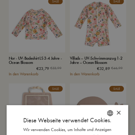
SALE
SALE
Nor - UV-Badeshirt LS 3-4 Jahre -
Villads – UV-Schwimmanzug 1-2
Ocean Blossom
Jahre – Ocean Blossom
€
23,79
€
33,99
€
32,89
€
46,99
In den Warenkorb
In den Warenkorb
SALE
SALE
×
Diese Webseite verwendet Cookies.
Wir verwenden Cookies, um Inhalte und Anzeigen
DANISH