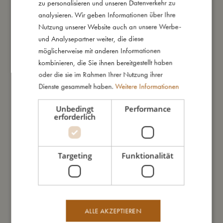
zu personalisieren und unseren Datenverkehr zu
ENGLISH
analysieren. Wir geben Informationen über Ihre
Organizer für die Rückenlehne -
Rutschfeste Bodenmatte - Christian
GERMAN
Dino beach
der Wal - Warm Grey
Nutzung unserer Website auch an unsere Werbe-
€
37,79
€
53,99
€
51,79
€
73,99
und Analysepartner weiter, die diese
In den Warenkorb
In den Warenkorb
möglicherweise mit anderen Informationen
kombinieren, die Sie ihnen bereitgestellt haben
SALE
SALE
oder die sie im Rahmen Ihrer Nutzung ihrer
Dienste gesammelt haben.
Weitere Informationen
Unbedingt
Performance
erforderlich
Targeting
Funktionalität
Lucca – Neoprenbadehose 2-3
Eva – Badeanzug 1-2 Jahre –
Jahre – Ocean Blossom
Ocean Blossom
€
16,79
€
23,99
€
26,59
€
37,99
In den Warenkorb
In den Warenkorb
ALLE AKZEPTIEREN
SALE
SALE