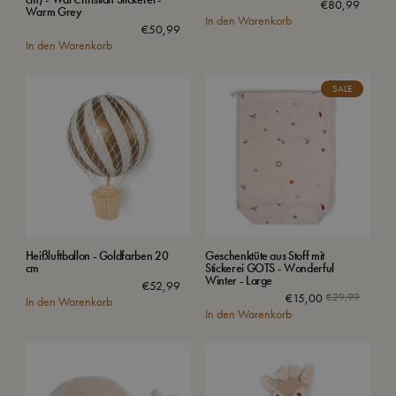
€
80,99
Warm Grey
In den Warenkorb
€
50,99
In den Warenkorb
SALE
Heißluftballon - Goldfarben 20
Geschenktüte aus Stoff mit
cm
Stickerei GOTS - Wonderful
Winter - Large
€
52,99
€
15,00
€
29,99
In den Warenkorb
In den Warenkorb