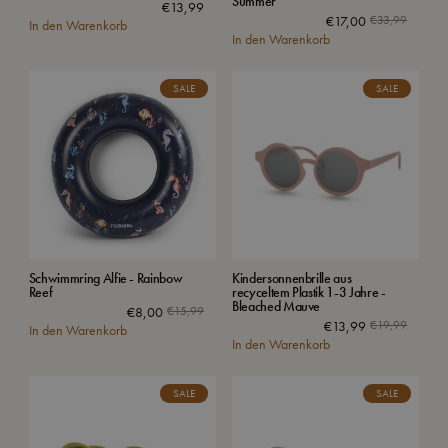
Summer
€
13,99
€
17,00
€
33,99
In den Warenkorb
In den Warenkorb
SALE
SALE
Schwimmring Alfie - Rainbow
Kindersonnenbrille aus
Reef
recyceltem Plastik 1-3 Jahre -
Bleached Mauve
€
8,00
€
15,99
€
13,99
€
19,99
In den Warenkorb
In den Warenkorb
SALE
SALE