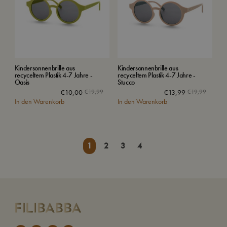
Kindersonnenbrille aus
Kindersonnenbrille aus
recyceltem Plastik 4-7 Jahre -
recyceltem Plastik 4-7 Jahre -
Oasis
Stucco
€
10,00
€
19,99
€
13,99
€
19,99
In den Warenkorb
In den Warenkorb
1
2
3
4