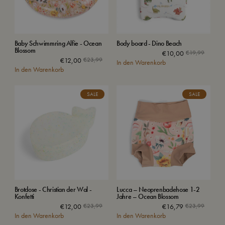
Baby Schwimmring Alfie - Ocean
Body board - Dino Beach
Blossom
€
10,00
€
19,99
€
12,00
€
23,99
In den Warenkorb
In den Warenkorb
SALE
SALE
Brotdose - Christian der Wal -
Lucca – Neoprenbadehose 1-2
Konfetti
Jahre – Ocean Blossom
€
12,00
€
23,99
€
16,79
€
23,99
In den Warenkorb
In den Warenkorb