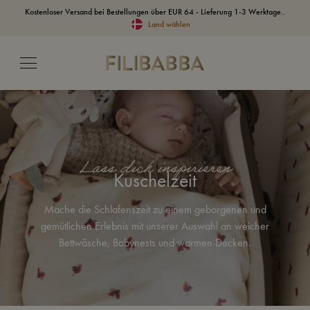
Kostenloser Versand bei Bestellungen über EUR 64 - Lieferung 1-3 Werktage..
Land wählen
Lass dich inspirieren
Kuschelzeit
Mache die Schlafenszeit zu einem geborgenen und
gemütlichen Erlebnis mit unserer Auswahl an weicher
Bettwäsche, Babynests und warmen Decken.