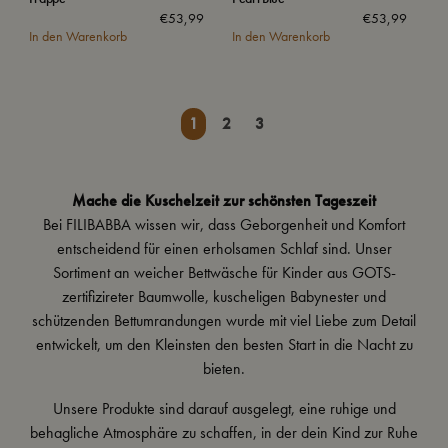
€
53,99
€
53,99
In den Warenkorb
In den Warenkorb
1
2
3
Mache die Kuschelzeit zur schönsten Tageszeit
Bei FILIBABBA wissen wir, dass Geborgenheit und Komfort
entscheidend für einen erholsamen Schlaf sind. Unser
Sortiment an weicher
Bettwäsche
für Kinder aus GOTS-
zertifizireter Baumwolle, kuscheligen
Babynester
und
schützenden
Bettumrandungen
wurde mit viel Liebe zum Detail
entwickelt, um den Kleinsten den besten Start in die Nacht zu
bieten.
Unsere Produkte sind darauf ausgelegt, eine ruhige und
behagliche Atmosphäre zu schaffen, in der dein Kind zur Ruhe