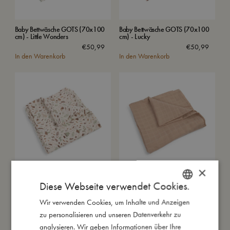
Baby Bettwäsche GOTS (70x100
Baby Bettwäsche GOTS (70x100
cm) - Little Wonders
cm) - Lucky
€
50,99
€
50,99
In den Warenkorb
In den Warenkorb
×
Musselin Pucktuch 120x120 cm
Musselin Pucktuch 120x120 cm
Diese Webseite verwendet Cookies.
GOTS - Little Wonders
GOTS - Warm Grey
€
19,99
€
19,99
Wir verwenden Cookies, um Inhalte und Anzeigen
DANISH
In den Warenkorb
In den Warenkorb
zu personalisieren und unseren Datenverkehr zu
ENGLISH
analysieren. Wir geben Informationen über Ihre