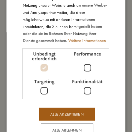
GERMAN
Nutzung unserer Website auch an unsere Werbe-
und Analysepartner weiter, die diese
möglicherweise mit anderen Informationen
kombinieren, die Sie ihnen bereitgestellt haben
oder die sie im Rahmen Ihrer Nutzung ihrer
Dienste gesammelt haben.
Weitere Informationen
Unbedingt
Performance
Baby Bettwäsche GOTS (70x100
Baby Bettwäsche GOTS (70x100
erforderlich
cm) - First Swim
cm) - Rainbow Reef
€
53,99
€
53,99
In den Warenkorb
In den Warenkorb
Targeting
Funktionalität
ALLE AKZEPTIEREN
ALLE ABLEHNEN