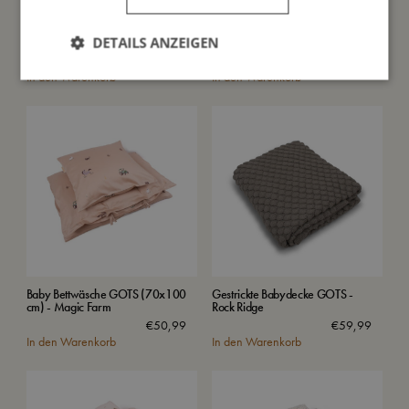
Junior Bettwäsche GOTS
Gestrickte Babydecke GOTS -
DETAILS ANZEIGEN
(100x140 cm) - Rainbow Reef
Ivory Cream
€
66,99
€
59,99
In den Warenkorb
In den Warenkorb
Baby Bettwäsche GOTS (70x100
Gestrickte Babydecke GOTS -
cm) - Magic Farm
Rock Ridge
€
50,99
€
59,99
In den Warenkorb
In den Warenkorb