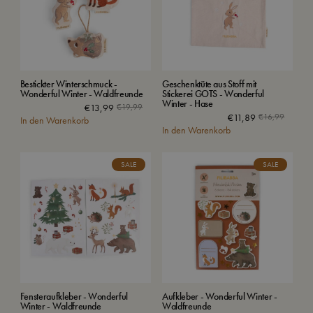
Bestickter Winterschmuck -
Geschenktüte aus Stoff mit
Wonderful Winter - Waldfreunde
Stickerei GOTS - Wonderful
Winter - Hase
€
13,99
€
19,99
€
11,89
€
16,99
In den Warenkorb
In den Warenkorb
SALE
SALE
Fensteraufkleber - Wonderful
Aufkleber - Wonderful Winter -
Winter - Waldfreunde
Waldfreunde