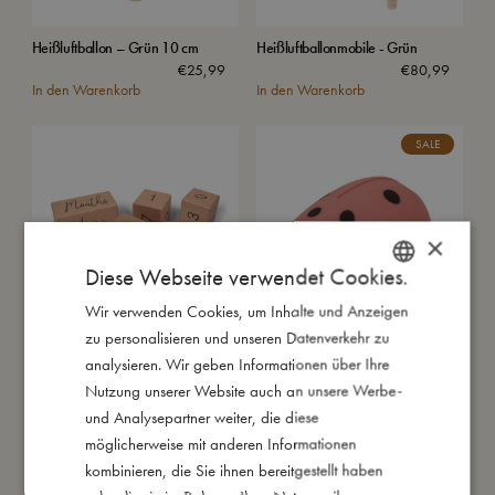
Heißluftballon – Grün 10 cm
Heißluftballonmobile - Grün
€
25,99
€
80,99
In den Warenkorb
In den Warenkorb
SALE
×
Diese Webseite verwendet Cookies.
Wir verwenden Cookies, um Inhalte und Anzeigen
DANISH
zu personalisieren und unseren Datenverkehr zu
ENGLISH
Altersklötze aus Holz
LED Lampe - Lullu die
analysieren. Wir geben Informationen über Ihre
Marienkäfer Dame
€
16,99
GERMAN
Nutzung unserer Website auch an unsere Werbe-
€
26,39
€
32,99
In den Warenkorb
In den Warenkorb
und Analysepartner weiter, die diese
möglicherweise mit anderen Informationen
SALE
kombinieren, die Sie ihnen bereitgestellt haben