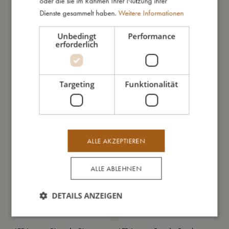
oder die sie im Rahmen Ihrer Nutzung ihrer
Dienste gesammelt haben.
Weitere Informationen
Unbedingt
Performance
erforderlich
LED Schildkröte Nachtlampe
LED Lampe mit Bluetooth
Targeting
Funktionalität
Lautsprecher - Vogel
€
39,99
€
26,39
€
32,99
In den Warenkorb
In den Warenkorb
ALLE AKZEPTIEREN
ALLE ABLEHNEN
DETAILS ANZEIGEN