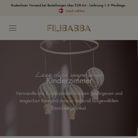
Kostenloser Versand bei Bestellungen über EUR 64 - Lieferung 1-3 Werktage..
Land wählen
Lass dich inspirieren
Kinderzimmer
Verwandle das Kinderzimmer in einen geborgenen und
magischen Raum mit unserer liebevoll ausgewählten
Einrichtungsartikel.