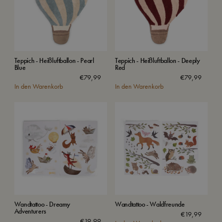
Teppich - Heißluftballon - Pearl
Teppich - Heißluftballon - Deeply
Blue
Red
€
79,99
€
79,99
In den Warenkorb
In den Warenkorb
Wandtattoo - Dreamy
Wandtattoo - Waldfreunde
Adventurers
€
19,99
€
19,99