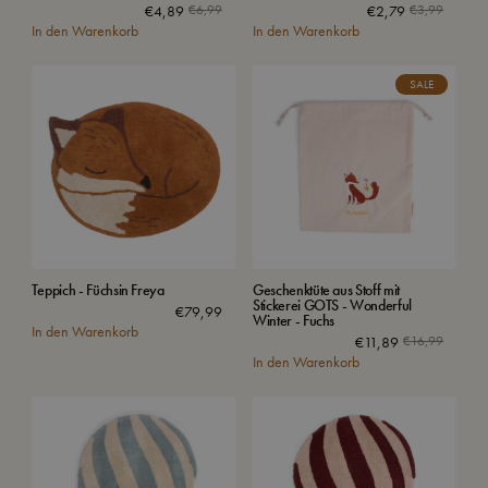
€
4,89
€
6,99
€
2,79
€
3,99
In den Warenkorb
In den Warenkorb
SALE
Teppich - Füchsin Freya
Geschenktüte aus Stoff mit
Stickerei GOTS - Wonderful
€
79,99
Winter - Fuchs
In den Warenkorb
€
11,89
€
16,99
In den Warenkorb