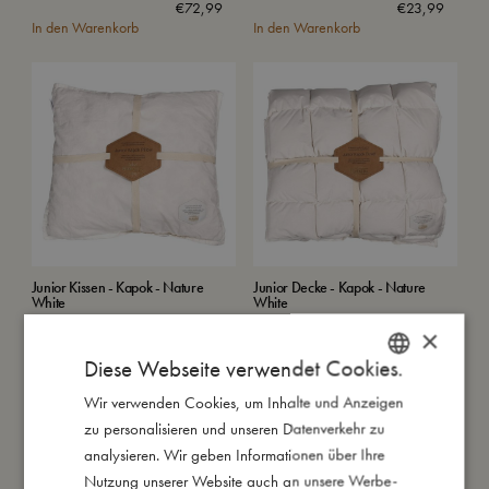
€
72,99
€
23,99
In den Warenkorb
In den Warenkorb
Junior Kissen - Kapok - Nature
Junior Decke - Kapok - Nature
White
White
Ausverkauft
€
25,99
×
In den Warenkorb
Diese Webseite verwendet Cookies.
Wir verwenden Cookies, um Inhalte und Anzeigen
DANISH
Bettdecken und Kissen – erholsamer Schlaf beginnt mit den
zu personalisieren und unseren Datenverkehr zu
ENGLISH
richtigen Materialien
analysieren. Wir geben Informationen über Ihre
GERMAN
Nutzung unserer Website auch an unsere Werbe-