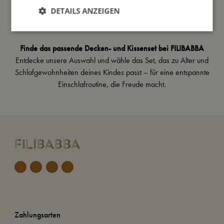
Bettwäsche
,
Junior Bettwäsche
und einer weichen
DETAILS ANZEIGEN
Bettumrandung
, um eine beruhigende und sichere Umgebung
zu schaffen.
Finde das passende Decken- und Kissenset bei FILIBABBA
Entdecke unsere Auswahl und wähle das Set, das zu Alter und
Schlafgewohnheiten deines Kindes passt – für eine entspannte
Einschlafroutine, die Freude macht.
Zahlungsarten