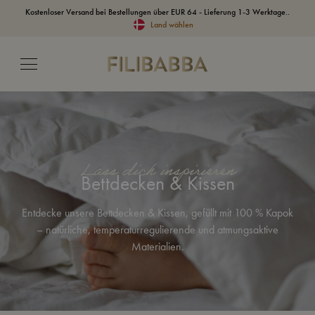
Kostenloser Versand bei Bestellungen über EUR 64 - Lieferung 1-3 Werktage..
Land wählen
Lass dich inspirieren
Bettdecken & Kissen
Entdecke unsere Bettdecken & Kissen, gefüllt mit 100 % Kapok
– natürliche, temperaturregulierende und atmungsaktive
Materialien.