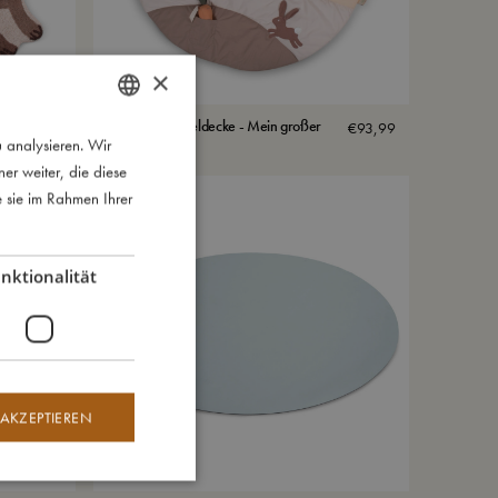
×
Spiel- und Krabbeldecke - Mein großer
€
80,99
€
93,99
Bauernhof
 analysieren. Wir
DANISH
r weiter, die diese
ENGLISH
e sie im Rahmen Ihrer
GERMAN
nktionalität
 AKZEPTIEREN