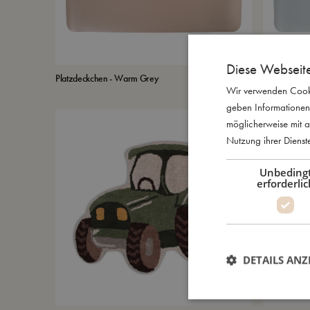
Diese Webseit
Platzdeckchen - Warm Grey
Platzdeckche
€
24,99
Wir verwenden Cooki
geben Informationen
möglicherweise mit a
Nutzung ihrer Diens
Unbeding
erforderlic
DETAILS ANZ