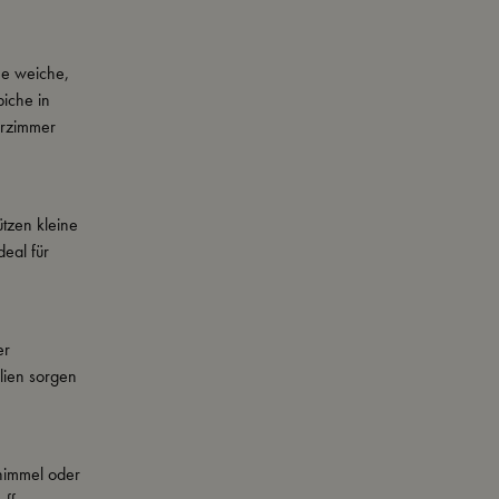
ine weiche,
iche in
erzimmer
tzen kleine
eal für
er
lien sorgen
himmel
oder