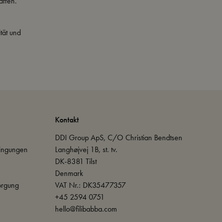
affen.
tät und
Kontakt
DDI Group ApS, C/O Christian Bendtsen
ingungen
Langhøjvej 1B, st. tv.
DK-8381 Tilst
Denmark
orgung
VAT Nr.: DK35477357
+45 2594 0751
hello@filibabba.com