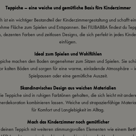
Teppiche – eine weiche und gemütliche Basis fürs Kinderzimmer
h ist ein wichtiger Bestandteil der Kinderzimmergestaltung und schafft e
hme Fläche zum Spielen und Entspannen. Bei FILIBABBA findest du Tepp
, dezenten Farben und zeitlosen Designs, die sich perfekt in jedes Kind
einfügen.
Ideal zum Spielen und Wohlfühlen
piche machen den Boden angenehmer zum Sitzen und Spielen. Sie schü
or kalten Böden und sorgen für eine warme, einladende Atmosphäre – id
Spielpausen oder eine gemütliche Auszeit.
Skandinavisches Design aus weichen Materialien
ie Teppiche sind in ruhigen Farbtönen gehalten, die sich leicht mit ander
erdekoration kombinieren lassen. Weiche und strapazierfähige Materia
für Komfort und Langlebigkeit im Alltag.
Mach das Kinderzimmer noch gemütlicher
 deinen Teppich mit weiteren stimmungsvollen Elementen wie einem
Bett