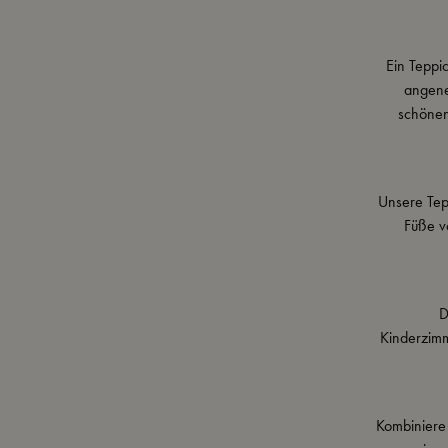
Ein Teppic
angene
schönen
Unsere Tep
Füße v
D
Kinderzimm
Kombiniere