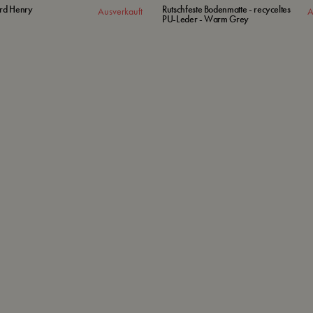
erd Henry
Rutschfeste Bodenmatte - recyceltes
Ausverkauft
A
PU-Leder - Warm Grey