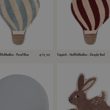
ßluftballon - Pearl Blue
Teppich - Heißluftballon - Deeply Red
€
79,99