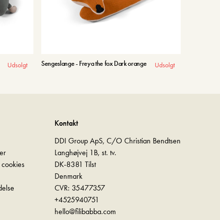
Sengeslange - Freya the fox Dark orange
Udsolgt
Udsolgt
Kontakt
DDI Group ApS, C/O Christian Bendtsen
er
Langhøjvej 1B, st. tv.
g cookies
DK-8381 Tilst
Denmark
delse
CVR: 35477357
+4525940751
hello@filibabba.com