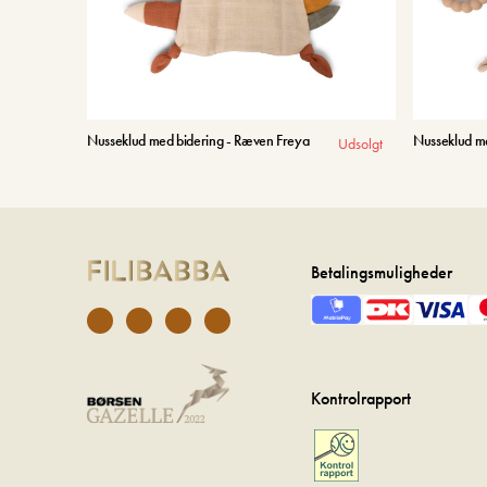
Nusseklud med bidering - Ræven Freya
Nusseklud me
Udsolgt
Betalingsmuligheder
Kontrolrapport