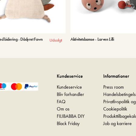
d bidering - Dådyret Fawn
Aktivitetsbamse - Larven Lilli
Udsolgt
Kundeservice
Informationer
Kundeservice
Press room
Bliv forhandler
Handelsbetingels
FAQ
Privatlivspolitik o
Om os
Cookiepolitik
FILIBABBA DIY
Produkttilbagekal
Black Friday
Job og karriere