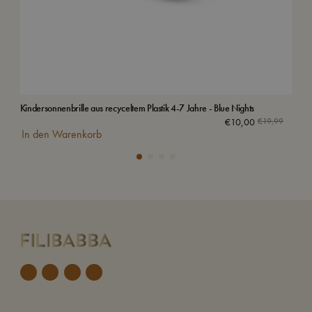
Kindersonnenbrille aus recyceltem Plastik 4-7 Jahre - Blue Nights
Kind
€
10,00
€
19,99
In den Warenkorb
In