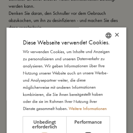
werden kann.
Denken Sie daran, den Schnuller vor dem Gebrauch
abzukochen, um ihn zu desinfizieren - und machen Sie dies
dann regelmässig.
×
Der Schnullerkopf kann mit der Zeit empfindlich werden,
Diese Webseite verwendet Cookies.
deshalb denken Sie daran, den Schnuller zu überprüfen und
ihn bei Abnutzung und Rissen zu ersetzen.
Wir verwenden Cookies, um Inhalte und Anzeigen
DANISH
Der Schnuller ist für Kinder im Alter ab 6 Monaten geeignet.
zu personalisieren und unseren Datenverkehr zu
ENGLISH
analysieren. Wir geben Informationen über Ihre
GERMAN
Nutzung unserer Website auch an unsere Werbe-
So groß bin ich
und Analysepartner weiter, die diese
möglicherweise mit anderen Informationen
kombinieren, die Sie ihnen bereitgestellt haben
Daraus bin ich gemacht
oder die sie im Rahmen Ihrer Nutzung ihrer
Dienste gesammelt haben.
Weitere Informationen
So kannst Du mich pflegen
Unbedingt
Performance
erforderlich