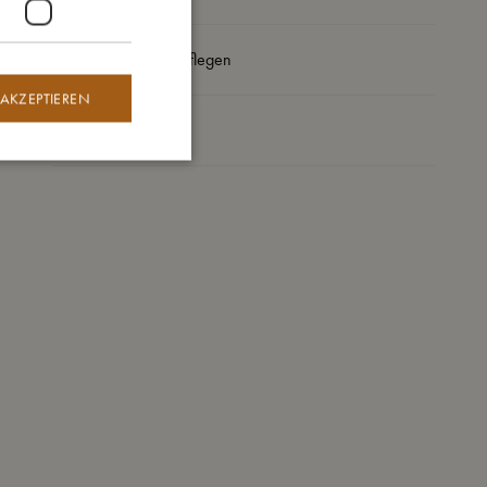
So kannst Du mich pflegen
 AKZEPTIEREN
Meine Daten