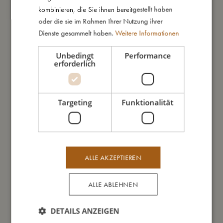
Das Buch umfasst 18 Seiten mit handgezeichneten
kombinieren, die Sie ihnen bereitgestellt haben
Abbildungen. Die dicken Pappseiten sind leicht beschichtet und
oder die sie im Rahmen Ihrer Nutzung ihrer
lassen sich ganz einfach abwischen, nachdem sie von kleinen
Dienste gesammelt haben.
Weitere Informationen
klebrigen Fingern angefasst wurden.
Das Bilderbuch kommt ganz ohne Text aus, so dass es
Unbedingt
Performance
unabhängig von der Sprache von allen genossen werden
erforderlich
kann.
Das Babybuch ist ein ideales Geschenk für das jüngste
Targeting
Funktionalität
Mitglied der Familie.
Empfohlen ab 12+ Monaten.
So groß bin ich
ALLE AKZEPTIEREN
ALLE ABLEHNEN
Daraus bin ich gemacht
DETAILS ANZEIGEN
So kannst Du mich pflegen