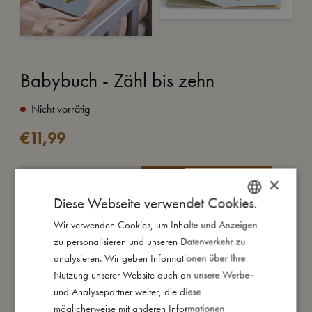
Babybuch - Zähl bis zehn
Nicht vorrätig
€
11,99
IN DEN WARENKORB
×
Diese Webseite verwendet Cookies.
Eine niedliche Einführung in die Welt der Zahlen mit
Wir verwenden Cookies, um Inhalte und Anzeigen
DANISH
detaillierten Illustrationen.
zu personalisieren und unseren Datenverkehr zu
Die farbenfrohen Seiten und die verspielten Tiere machen das
ENGLISH
analysieren. Wir geben Informationen über Ihre
Zählenlernen zu einem unterhaltsamen und spannenden
GERMAN
Nutzung unserer Website auch an unsere Werbe-
Prozess.
und Analysepartner weiter, die diese
möglicherweise mit anderen Informationen