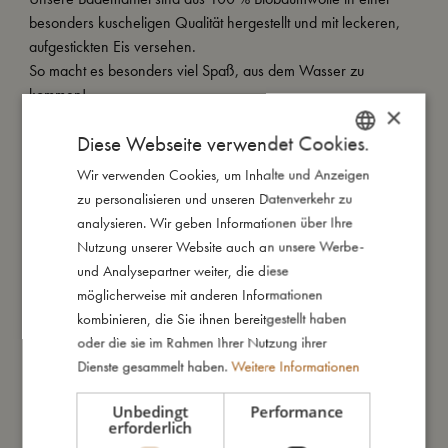
besonders kuscheligen Qualität hergestellt und mit leckeren,
aufgestickten Eis versehen.
So macht es besonders viel Spaß, aus dem Wasser zu
kommen!
×
Diese Webseite verwendet Cookies.
Meine besondere Merkmale:
- Hergestellt aus 100% Bio-Baumwolle.
Wir verwenden Cookies, um Inhalte und Anzeigen
DANISH
- GOTS organic zertifiziert von CERES-0300.
zu personalisieren und unseren Datenverkehr zu
ENGLISH
analysieren. Wir geben Informationen über Ihre
GERMAN
Nutzung unserer Website auch an unsere Werbe-
So groß bin ich
und Analysepartner weiter, die diese
möglicherweise mit anderen Informationen
kombinieren, die Sie ihnen bereitgestellt haben
Daraus bin ich gemacht
oder die sie im Rahmen Ihrer Nutzung ihrer
Dienste gesammelt haben.
Weitere Informationen
So kannst Du mich pflegen
Unbedingt
Performance
erforderlich