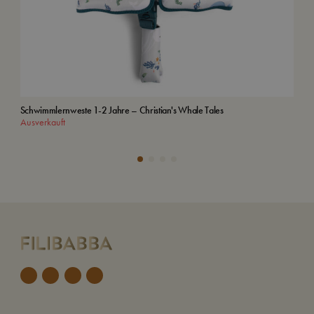
Schwimmlernweste 1-2 Jahre – Christian's Whale Tales
Org
Ausverkauft
In