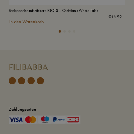
Badeponcho mit Stickerei GOTS – Christian's Whale Tales
Wass
Aus
€
46,99
In den Warenkorb
Zahlungsarten