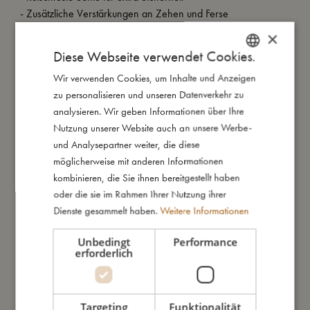
- Zusätzliche Verstärkungen an Zehen und Ferse
- UPF: 50+
×
- Erhältlich in vier Größen: 23-24, 24-25, 26-27 und 28-29
Diese Webseite verwendet Cookies.
Wir verwenden Cookies, um Inhalte und Anzeigen
DANISH
zu personalisieren und unseren Datenverkehr zu
So groß bin ich
ENGLISH
analysieren. Wir geben Informationen über Ihre
GERMAN
Nutzung unserer Website auch an unsere Werbe-
Daraus bin ich gemacht
und Analysepartner weiter, die diese
möglicherweise mit anderen Informationen
kombinieren, die Sie ihnen bereitgestellt haben
So kannst Du mich pflegen
oder die sie im Rahmen Ihrer Nutzung ihrer
Dienste gesammelt haben.
Weitere Informationen
Meine Daten
Unbedingt
Performance
erforderlich
Targeting
Funktionalität