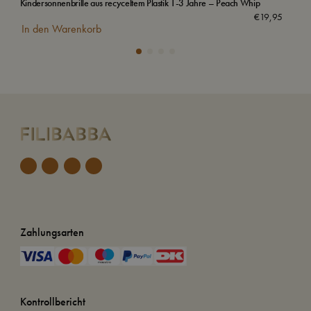
Kindersonnenbrille aus recyceltem Plastik 1-3 Jahre – Peach Whip
Sel
€
19,95
In den Warenkorb
In
Zahlungsarten
Kontrollbericht