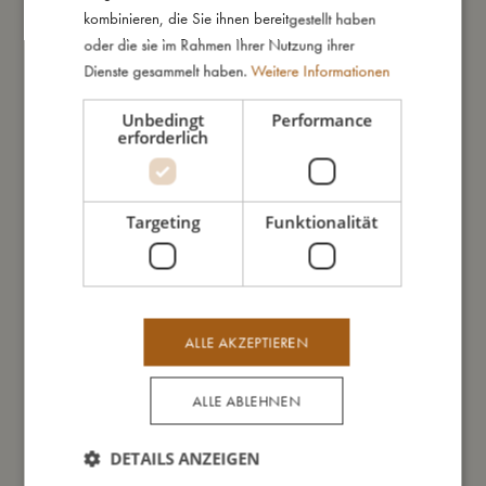
– Hergestellt aus 100 % Neopren
kombinieren, die Sie ihnen bereitgestellt haben
– Empfohlenes Alter: ab 6 Monaten
oder die sie im Rahmen Ihrer Nutzung ihrer
Dienste gesammelt haben.
Weitere Informationen
So groß bin ich
Unbedingt
Performance
erforderlich
Daraus bin ich gemacht
Targeting
Funktionalität
So kannst Du mich pflegen
Meine Daten
ALLE AKZEPTIEREN
ALLE ABLEHNEN
DETAILS ANZEIGEN
Das könnte dir auch gefallen