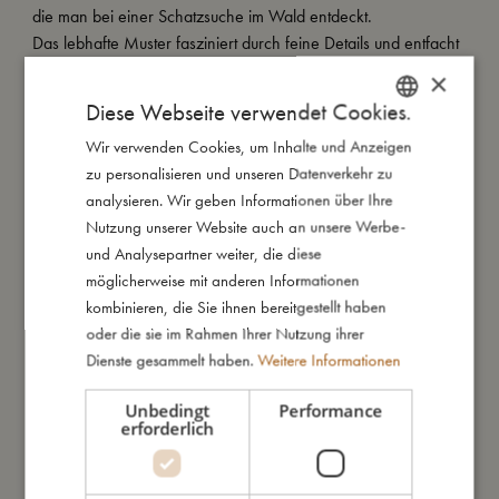
die man bei einer Schatzsuche im Wald entdeckt.
Das lebhafte Muster fasziniert durch feine Details und entfacht
die Fantasie von Kindern und Eltern gleichermaßen.
×
Diese Webseite verwendet Cookies.
Ergänze Dein Bettzeug mit unseren wunderschönen
Wir verwenden Cookies, um Inhalte und Anzeigen
DANISH
Bettumrandungen. Auch sie sind natürlich mit einem Bezug aus
zu personalisieren und unseren Datenverkehr zu
100 % GOTS-zertifizierter Biobaumwolle ausgestattet.
ENGLISH
analysieren. Wir geben Informationen über Ihre
Unsere Bettumrandungen sind gemacht, um eine gemütliche
GERMAN
Nutzung unserer Website auch an unsere Werbe-
Atmosphäre in fast jedem Gitterbett zu schaffen. Solltest Du
und Analysepartner weiter, die diese
eine kleinere Wiege haben, kannst Du die Enden der
möglicherweise mit anderen Informationen
Bettumrandung übereinanderlegen, um den Umkreis zu
kombinieren, die Sie ihnen bereitgestellt haben
verkleinern.
oder die sie im Rahmen Ihrer Nutzung ihrer
Dank des 4 cm dicken Polyesterschaumkerns ist es nicht nötig,
Dienste gesammelt haben.
Weitere Informationen
die Bettumrandung mit z. B. Schnüren am Gitterbett zu
befestigen. Darüber hinaus stellt die besonders dicke Qualität
Unbedingt
Performance
sicher, dass Dein Baby nicht mit dem Kopf an die harten Gitter
erforderlich
stößt.
Durch den Reißverschluss ist die Bettumrandung einfach zu
öffnen, sodass der Bezug nach Bedarf gewaschen werden