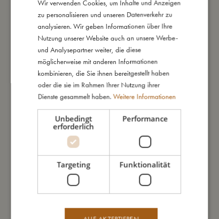
Wir verwenden Cookies, um Inhalte und Anzeigen
DANISH
Dank des 4 cm dicken Polyesterschaumkerns ist es nicht nötig,
zu personalisieren und unseren Datenverkehr zu
ENGLISH
die Bettumrandung mit z. B. Schnüren am Gitterbett zu
analysieren. Wir geben Informationen über Ihre
befestigen. Darüber hinaus stellt die besonders dicke Qualität
GERMAN
Nutzung unserer Website auch an unsere Werbe-
sicher, dass Dein Baby nicht mit dem Kopf an die harten Gitter
und Analysepartner weiter, die diese
stößt.
möglicherweise mit anderen Informationen
Durch den Reißverschluss ist die Bettumrandung einfach zu
kombinieren, die Sie ihnen bereitgestellt haben
öffnen, sodass der Bezug nach Bedarf gewaschen werden
oder die sie im Rahmen Ihrer Nutzung ihrer
kann. Denke immer daran, den Bezug nach dem Waschen in
Dienste gesammelt haben.
Weitere Informationen
Form und direkt auf die Bettumrandung zu ziehen. Lasse den
Bezug auf der Bettumrandung trocknen, um zu verhindern,
Unbedingt
Performance
erforderlich
dass der Bezug einläuft.
ACHTUNG: Entfernen Sie die Bettschlange, wenn das Kind
Targeting
Funktionalität
ohne Hilfe sitzen kann.
Meine besonderen Merkmale:
- Bezug aus 100% GOTS-zertifiziertem Bio-Baumwoll-Satin.
- Länge: 340 cm
ALLE AKZEPTIEREN