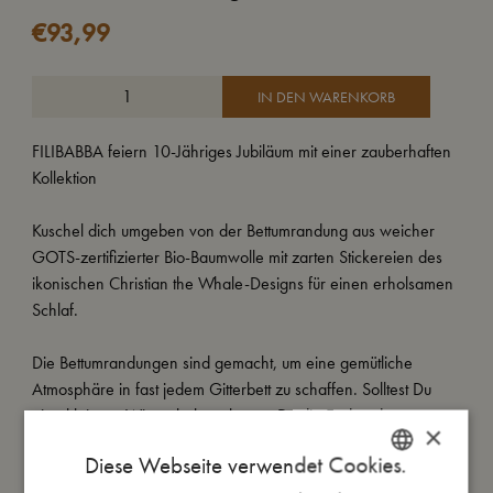
€
93,99
IN DEN WARENKORB
FILIBABBA feiern 10-Jähriges Jubiläum mit einer zauberhaften
Kollektion
Kuschel dich umgeben von der Bettumrandung aus weicher
GOTS-zertifizierter Bio-Baumwolle mit zarten Stickereien des
ikonischen Christian the Whale-Designs für einen erholsamen
Schlaf.
Die Bettumrandungen sind gemacht, um eine gemütliche
Atmosphäre in fast jedem Gitterbett zu schaffen. Solltest Du
eine kleinere Wiege haben, kannst Du die Enden der
×
Bettumrandung übereinanderlegen, um den Umkreis zu
Diese Webseite verwendet Cookies.
verkleinern.