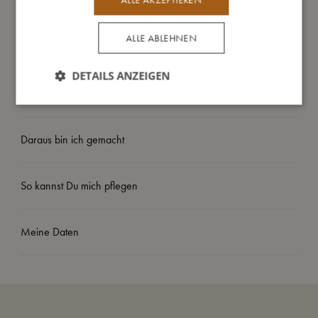
- 4 cm dicke Schaumstoffseiten
- Abnehmbarer, waschbarer Bezug.
ALLE ABLEHNEN
- Stickerei auf der einen Seite, ruhige Farbe auf der anderen.
DETAILS ANZEIGEN
So groß bin ich
Daraus bin ich gemacht
So kannst Du mich pflegen
Meine Daten