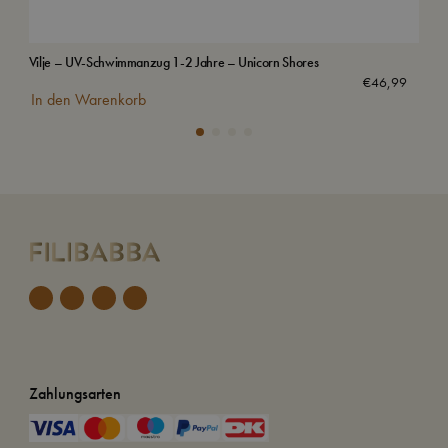
Vilje – UV-Schwimmanzug 1-2 Jahre – Unicorn Shores
Sch
€
46,99
In den Warenkorb
In
Zahlungsarten