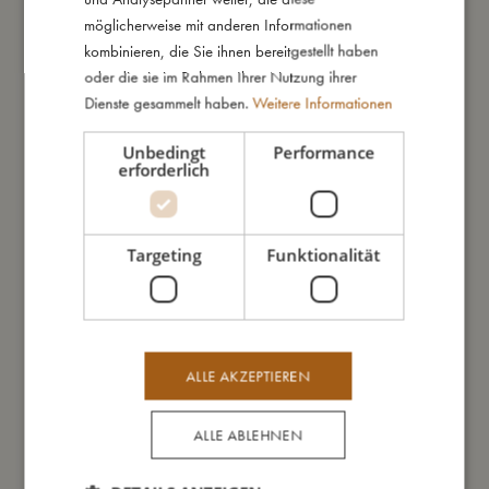
möglicherweise mit anderen Informationen
- Hergestellt aus 100% Bio-Baumwolle.
kombinieren, die Sie ihnen bereitgestellt haben
- GOTS organic zertifiziert von CERES-0300.
oder die sie im Rahmen Ihrer Nutzung ihrer
- Kissenbezug: 40 x 45 cm
Dienste gesammelt haben.
Weitere Informationen
- Bettbezug: 70 x 100 cm
Unbedingt
Performance
erforderlich
So groß bin ich
Daraus bin ich gemacht
Targeting
Funktionalität
So kannst Du mich pflegen
ALLE AKZEPTIEREN
Meine Daten
ALLE ABLEHNEN