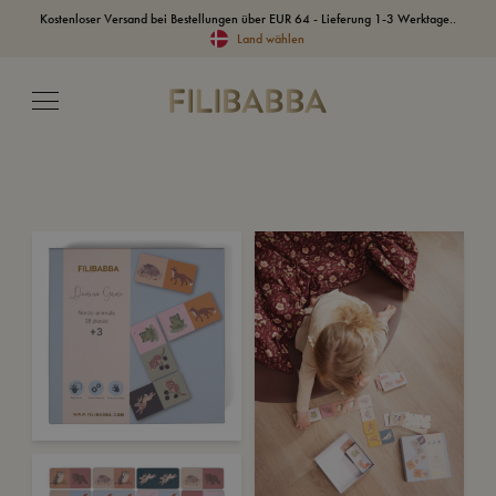
Kostenloser Versand bei Bestellungen über EUR 64 - Lieferung 1-3 Werktage..
Land wählen