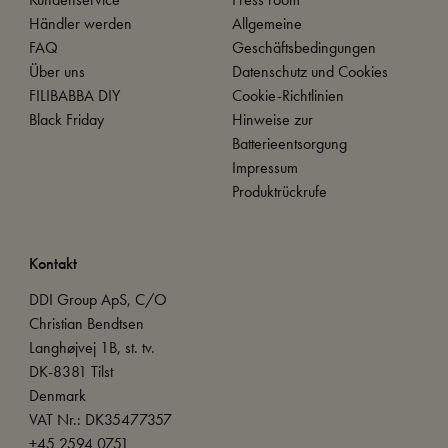
Händler werden
Allgemeine
FAQ
Geschäftsbedingungen
Über uns
Datenschutz und Cookies
FILIBABBA DIY
Cookie-Richtlinien
Black Friday
Hinweise zur
Batterieentsorgung
Impressum
Produktrückrufe
Kontakt
DDI Group ApS, C/O
Christian Bendtsen
Langhøjvej 1B, st. tv.
DK-8381 Tilst
Denmark
VAT Nr.: DK35477357
+45 2594 0751