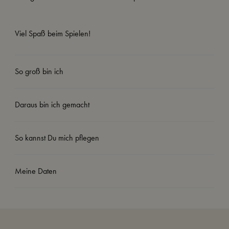
Viel Spaß beim Spielen!
So groß bin ich
Daraus bin ich gemacht
So kannst Du mich pflegen
Meine Daten