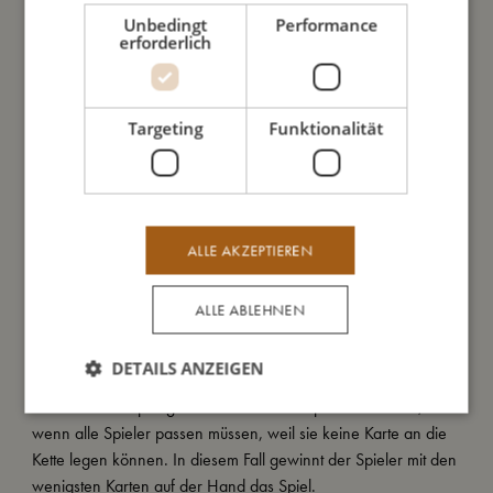
- Das Spiel verläuft reihum im Uhrzeigersinn. Die Karten
Unbedingt
Performance
werden wie eine lange Kette auf den Tisch gelegt. Der nächste
erforderlich
Spieler kann eine neue Karte hinzufügen, sofern er eine Karte
mit einem Motiv hat, das mindestens zu einer Seite einer der
bereits auf dem Tisch liegenden Karte passt. Wenn
Targeting
Funktionalität
beispielweise eine Karte mit einem Elefanten und einem Bären
auf dem Tisch lieft, kann ein Spieler eine Karte ablegen, die
entweder einen Elefanten oder einen Bären zeigt.
- Wenn ein Spieler keine passende Karte ablegen kann, muss
dieser eine neue Karte aus dem Stapel nehmen. Danach ist
ALLE AKZEPTIEREN
der nächste Spieler an der Reihe. Ist der Stabel bereits leer,
muss der Spieler stattdessen passen und darauf warten, dass
ALLE ABLEHNEN
er erneut an der Reihe ist.
- Die Spieler setzen fort, Karten abzulegen und neue zu
DETAILS ANZEIGEN
nehmen, bis ein Spieler alle seine Domino-Karten abgelegt hat
und somit das Spiel gewonnen hat. Das Spiel endet auch,
wenn alle Spieler passen müssen, weil sie keine Karte an die
Kette legen können. In diesem Fall gewinnt der Spieler mit den
wenigsten Karten auf der Hand das Spiel.