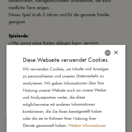
farbenfrohen, handgezeichneten Illustrationen, die euch
niedliche Tiere zeigen.
Dieses Spiel ist ab 3 Jahren und für die gesamte Familie
geeignet.
Spielende:
-
Wer zurest seine Karten ablegen kann, gewinnt.
×
Spielvorbereitung:
Diese Webseite verwendet Cookies.
-
Die Domino-Karten werden wir folgt verteilt:
Wir verwenden Cookies, um Inhalte und Anzeigen
DANISH
2 Spieler: Jeder erhält 7 Karten
zu personalisieren und unseren Datenverkehr zu
3-4 Spieler: Jeder erhält 6 Karten
ENGLISH
analysieren. Wir geben Informationen über Ihre
- Die übrigen Kärtchen werden mit der Bildseite nach unten als
GERMAN
Nutzung unserer Website auch an unsere Werbe-
Stapel zur Seite gelegt. Dieser Stapel wird als ”Stock”
und Analysepartner weiter, die diese
bezeichnet.
möglicherweise mit anderen Informationen
kombinieren, die Sie ihnen bereitgestellt haben
Spielverlauf:
oder die sie im Rahmen Ihrer Nutzung ihrer
-
Der jüngste Spieler legt eine beliebige Domino-Karte mit der
Dienste gesammelt haben.
Weitere Informationen
Bilderseite nach oben in die Mitte des Tisches.