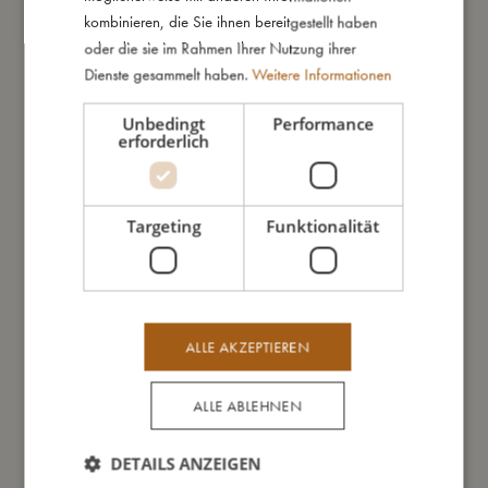
Farben können mit der Zeit, durch direktes Sonnenlicht oder
kombinieren, die Sie ihnen bereitgestellt haben
durch Kontakt mit sehr chlorhaltigem Wasser ausbleichen.
oder die sie im Rahmen Ihrer Nutzung ihrer
Dienste gesammelt haben.
Weitere Informationen
Unbedingt
Performance
So groß bin ich
erforderlich
Daraus bin ich gemacht
Targeting
Funktionalität
So kannst Du mich pflegen
Meine Daten
ALLE AKZEPTIEREN
ALLE ABLEHNEN
DETAILS ANZEIGEN
Das könnte dir auch gefallen