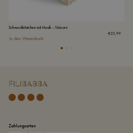
Schmuckkästchen mit Musik – Unicorn
Hei
€
23,99
In den Warenkorb
In
Zahlungsarten