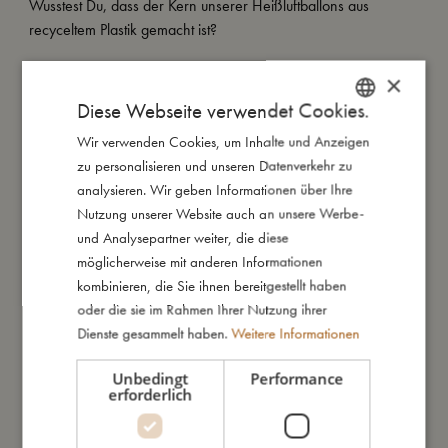
Wusstest Du, dass der Kern unserer Heißluftballons aus
recyceltem Plastik gemacht ist?
Wichtig: Unsere Luftballons sind Dekorationsgegenstände und
×
sollten deshalb außerhalb der Reichweite von Kindern
Diese Webseite verwendet Cookies.
aufgehängt werden.
Wir verwenden Cookies, um Inhalte und Anzeigen
DANISH
zu personalisieren und unseren Datenverkehr zu
ENGLISH
analysieren. Wir geben Informationen über Ihre
So groß bin ich
GERMAN
Nutzung unserer Website auch an unsere Werbe-
und Analysepartner weiter, die diese
möglicherweise mit anderen Informationen
Daraus bin ich gemacht
kombinieren, die Sie ihnen bereitgestellt haben
oder die sie im Rahmen Ihrer Nutzung ihrer
So kannst Du mich pflegen
Dienste gesammelt haben.
Weitere Informationen
Unbedingt
Performance
Meine Daten
erforderlich