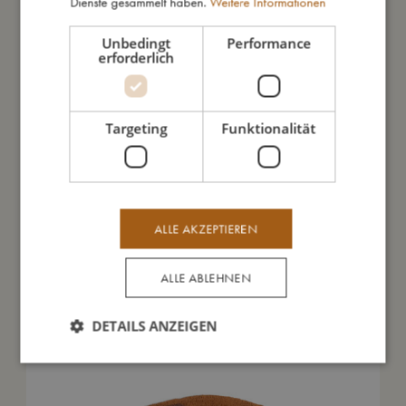
Dienste gesammelt haben.
Weitere Informationen
Unbedingt
Performance
Daraus bin ich gemacht
erforderlich
So kannst Du mich pflegen
Targeting
Funktionalität
Meine Daten
ALLE AKZEPTIEREN
ALLE ABLEHNEN
Das könnte dir auch gefallen
DETAILS ANZEIGEN