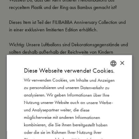
recyceltem Plastik und der Ring aus Bambus gemacht ist?
Dieses Item ist Teil der FILIBABBA Anniversary Collection und
in einer exklusiven limitierten Edition erhältlich.
Wichtig: Unsere Luftballons sind Dekorationsgegenstände und
sollten deshalb außerhalb der Reichweite von Kindern
aufgehängt werden.
×
Diese Webseite verwendet Cookies.
Meine besonderen Merkmale:
Wir verwenden Cookies, um Inhalte und Anzeigen
DANISH
- Liebevoll handgefertigt.
zu personalisieren und unseren Datenverkehr zu
- Wird in einer feinen Geschenkverpackung geliefert, die zur
ENGLISH
analysieren. Wir geben Informationen über Ihre
Aufbewahrung von Kleinigkeiten verwendet werden kann.
GERMAN
Nutzung unserer Website auch an unsere Werbe-
- Die limitierten goldfarbenen Ballons sind in den Größen 10
und Analysepartner weiter, die diese
cm und 20 cm sowie als Mobile erhältlich.
möglicherweise mit anderen Informationen
kombinieren, die Sie ihnen bereitgestellt haben
oder die sie im Rahmen Ihrer Nutzung ihrer
So groß bin ich