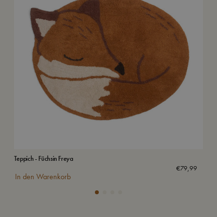
Teppich - Füchsin Freya
Kof
€
79,99
In den Warenkorb
In