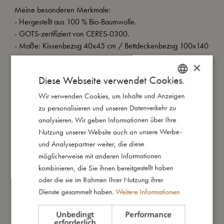
Meine besonderen Merkmale:
- Hergestellt aus 100 % Bio-Baumwolle.
- GOTS-zertifiziert von CERES-0300.
- Maße: Kissenbezug 40x45 cm / Bettdeckenbezug 100x140
cm.
×
- Bettdeckenbezug mit Bindebändern und Kissenbezug mit
Diese Webseite verwendet Cookies.
Hotelverschluss.
- Wird in einem passenden Stoffbeutel zur Aufbewahrung und
Wir verwenden Cookies, um Inhalte und Anzeigen
DANISH
Wiederverwendung geliefert.
zu personalisieren und unseren Datenverkehr zu
ENGLISH
analysieren. Wir geben Informationen über Ihre
GERMAN
Nutzung unserer Website auch an unsere Werbe-
So groß bin ich
und Analysepartner weiter, die diese
möglicherweise mit anderen Informationen
kombinieren, die Sie ihnen bereitgestellt haben
Daraus bin ich gemacht
oder die sie im Rahmen Ihrer Nutzung ihrer
Dienste gesammelt haben.
Weitere Informationen
So kannst Du mich pflegen
Unbedingt
Performance
erforderlich