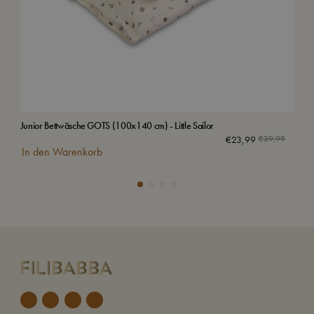
Junior Bettwäsche GOTS (100x140 cm) - Little Sailor
Jun
€
23,99
€
39,99
In den Warenkorb
In