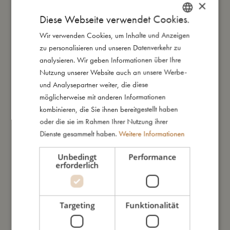
×
Unsere neuen Kaleidoskope faszinieren Kinder und Eltern
Diese Webseite verwendet Cookies.
gleichermaßen. Drehe ganz einfach das Kaleidoskop und
erlebe die magischen Muster in den kräftigen Herbstfarben
Wir verwenden Cookies, um Inhalte und Anzeigen
DANISH
auf der Innenseite. Unsere Kaleidoskope sind in allen drei
zu personalisieren und unseren Datenverkehr zu
ENGLISH
Prints aus unserer neuen Kollektion erhältlich, wobei sich hinter
analysieren. Wir geben Informationen über Ihre
jedem Print ein besonderes Mosaikmuster versteckt.
GERMAN
Nutzung unserer Website auch an unsere Werbe-
Wähle Deinen Liebllingsprint und entdecke, welches Muster
und Analysepartner weiter, die diese
sich im Inneren verbirgt.
möglicherweise mit anderen Informationen
kombinieren, die Sie ihnen bereitgestellt haben
oder die sie im Rahmen Ihrer Nutzung ihrer
So groß bin ich
Dienste gesammelt haben.
Weitere Informationen
Unbedingt
Performance
erforderlich
Daraus bin ich gemacht
So kannst Du mich pflegen
Targeting
Funktionalität