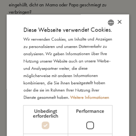
eingehüllt, dicht an Mama oder Papa geschmiegt zu
verbringen?
Unsere Badetücher mit niedlichen Ohren und Tiergesichtern
×
sind perfekt für kleine Tierfreunde und aus flauschiger
Diese Webseite verwendet Cookies.
Biobaumwolle gemacht.
Wir verwenden Cookies, um Inhalte und Anzeigen
DANISH
zu personalisieren und unseren Datenverkehr zu
Passend zum Handtuch gibt es einen lustigen
ENGLISH
analysieren. Wir geben Informationen über Ihre
Waschhandschuh im Bärendesign. So macht Baden einen
GERMAN
Nutzung unserer Website auch an unsere Werbe-
Bären-Spaß!
und Analysepartner weiter, die diese
möglicherweise mit anderen Informationen
Meine besondere Merkmale:
kombinieren, die Sie ihnen bereitgestellt haben
- Hergestellt aus 100% Bio-Baumwolle.
oder die sie im Rahmen Ihrer Nutzung ihrer
- GOTS organic zertifiziert von CERES-0300.
Dienste gesammelt haben.
Weitere Informationen
Unbedingt
Performance
So groß bin ich
erforderlich
Daraus bin ich gemacht