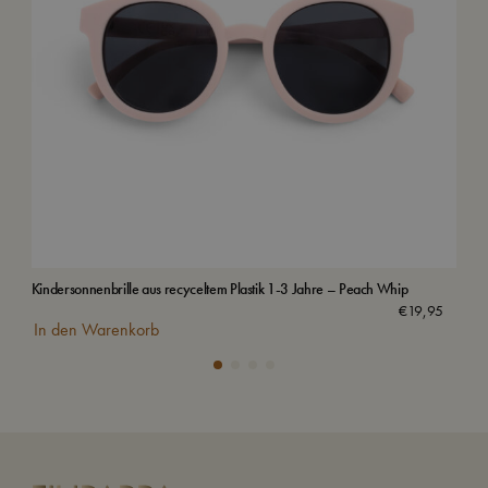
Kindersonnenbrille aus recyceltem Plastik 1-3 Jahre – Peach Whip
Bad
€
19,95
In den Warenkorb
In