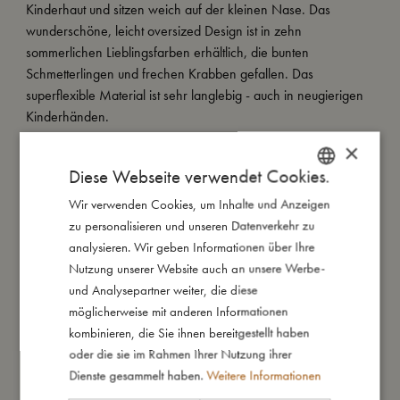
Kinderhaut und sitzen weich auf der kleinen Nase. Das
wunderschöne, leicht oversized Design ist in zehn
sommerlichen Lieblingsfarben erhältlich, die bunten
Schmetterlingen und frechen Krabben gefallen. Das
superflexible Material ist sehr langlebig - auch in neugierigen
Kinderhänden.
Darüber hinaus bieten Qualitätsgläser mit einem UV 400-Filter
×
100 % UV-Schutz für die aufgeweckten Augen.
Diese Webseite verwendet Cookies.
Unsere Sonnenbrillen für die 1-3-Jährigen werden in einer
Wir verwenden Cookies, um Inhalte und Anzeigen
DANISH
tollen Geschenkverpackung aus Papier aus nachhaltiger
zu personalisieren und unseren Datenverkehr zu
ENGLISH
Waldwirtschaft und einem multifunktionalen Mikrofaserbeutel
analysieren. Wir geben Informationen über Ihre
GERMAN
geliefert, der auch als Brillenputztuch verwendet werden kann.
Nutzung unserer Website auch an unsere Werbe-
und Analysepartner weiter, die diese
möglicherweise mit anderen Informationen
So groß bin ich
kombinieren, die Sie ihnen bereitgestellt haben
oder die sie im Rahmen Ihrer Nutzung ihrer
Dienste gesammelt haben.
Weitere Informationen
Daraus bin ich gemacht