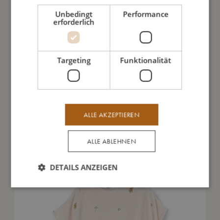
Daraus bin ich gemacht
Unbedingt
Performance
erforderlich
So kannst Du mich pflegen
Targeting
Funktionalität
Meine Daten
ALLE AKZEPTIEREN
Das könnte dir auch gefallen
ALLE ABLEHNEN
DETAILS ANZEIGEN