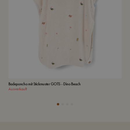
Badeponcho mit Stickmuster GOTS - Dino Beach
Kind
Ausverkauft
In