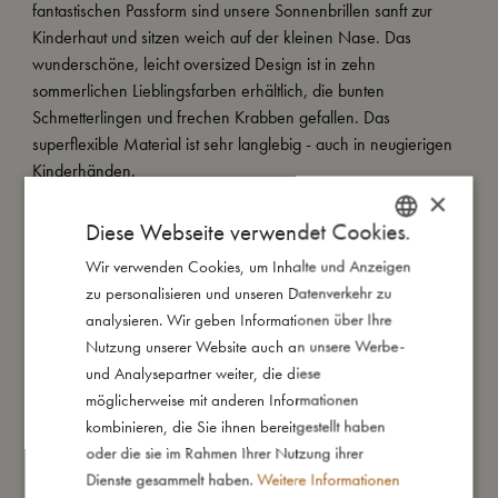
fantastischen Passform sind unsere Sonnenbrillen sanft zur
Kinderhaut und sitzen weich auf der kleinen Nase. Das
wunderschöne, leicht oversized Design ist in zehn
sommerlichen Lieblingsfarben erhältlich, die bunten
Schmetterlingen und frechen Krabben gefallen. Das
superflexible Material ist sehr langlebig - auch in neugierigen
Kinderhänden.
×
Darüber hinaus bieten Qualitätsgläser mit einem UV 400-Filter
100 % UV-Schutz für die aufgeweckten Augen.
Diese Webseite verwendet Cookies.
Wir verwenden Cookies, um Inhalte und Anzeigen
DANISH
Unsere Sonnenbrillen für die 1-3-Jährigen werden in einer
zu personalisieren und unseren Datenverkehr zu
tollen Geschenkverpackung aus Papier aus nachhaltiger
ENGLISH
analysieren. Wir geben Informationen über Ihre
Waldwirtschaft und einem multifunktionalen Mikrofaserbeutel
GERMAN
Nutzung unserer Website auch an unsere Werbe-
geliefert, der auch als Brillenputztuch verwendet werden kann.
und Analysepartner weiter, die diese
möglicherweise mit anderen Informationen
kombinieren, die Sie ihnen bereitgestellt haben
So groß bin ich
oder die sie im Rahmen Ihrer Nutzung ihrer
Dienste gesammelt haben.
Weitere Informationen