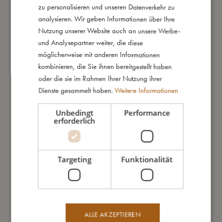
zu personalisieren und unseren Datenverkehr zu
die Oberfläche kleine Kratzer oder Spuren aufweisen, die
ENGLISH
analysieren. Wir geben Informationen über Ihre
lediglich durch die Schutzfolie entstehen.
GERMAN
Nutzung unserer Website auch an unsere Werbe-
Meine besonderen Merkmale:
und Analysepartner weiter, die diese
– Gefertigt aus ABS-Kunststoff und PC mit Polyesterfutter
möglicherweise mit anderen Informationen
– Handgepäckgröße – passend für die meisten
kombinieren, die Sie ihnen bereitgestellt haben
Fluggesellschaften
oder die sie im Rahmen Ihrer Nutzung ihrer
– Maße: 38,5 _ 32,5 _ 22 cm
Dienste gesammelt haben.
Weitere Informationen
– 4 Rollen für sanftes Gleiten
– Teleskopgriff und Tragegriff
Unbedingt
Performance
erforderlich
– Innenraum mit Reißverschlussfach und elastischen
Gepäckgurten
Targeting
Funktionalität
So groß bin ich
Daraus bin ich gemacht
ALLE AKZEPTIEREN