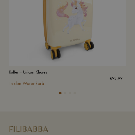
Koffer – Unicorn Shores
Koff
€
93,99
In den Warenkorb
In