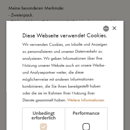
Meine besonderen Merkmale:
- Zweierpack.
- PU-beschichteter Polyester macht das Lätzchen wasserdicht.
×
- Leicht zu reinigen. Kann bei 30º gewaschen werden.
Diese Webseite verwendet Cookies.
- Auffangfunktion.
- Stufenlos größenverstellbar.
Wir verwenden Cookies, um Inhalte und Anzeigen
DANISH
zu personalisieren und unseren Datenverkehr zu
ENGLISH
analysieren. Wir geben Informationen über Ihre
GERMAN
So groß bin ich
Nutzung unserer Website auch an unsere Werbe-
und Analysepartner weiter, die diese
möglicherweise mit anderen Informationen
Daraus bin ich gemacht
kombinieren, die Sie ihnen bereitgestellt haben
oder die sie im Rahmen Ihrer Nutzung ihrer
Dienste gesammelt haben.
Weitere Informationen
So kannst Du mich pflegen
Unbedingt
Performance
erforderlich
Meine Daten