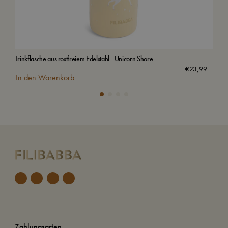
Trinkflasche aus rostfreiem Edelstahl - Unicorn Shore
Trin
€
23,99
In den Warenkorb
In
Zahlungsarten