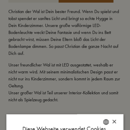
Christian der Wal ist Dein bester Freund. Wenn Du spielst und
tobst spendet er sanftes Licht und bringt so echte Hygge in
Dein Kinderzimmer. Unsere große walförmige LED-
Bodenleuchte weckt Deine Fantasie und wenn Du ins Bett
gebracht wirst, müssen Deine Eltern bloß das Licht der
Bodenlampe dimmen. So passt Christian die ganze Nacht auf
Dich auf.
Unser freundlicher Wal ist mit LED ausgestattet, weshalb er
nicht warm wird. Mit seinem minimalistischen Design passt er
nicht nur ins Kinderzimmer, sondern kommt in jedem Raum zur
Geltung.
Unser großer Wal ist Teil unserer Interior-Kollektion und somit
nicht als Spielzeug gedacht.
×
So groß bin ich
Diese Webseite verwendet Cookies.