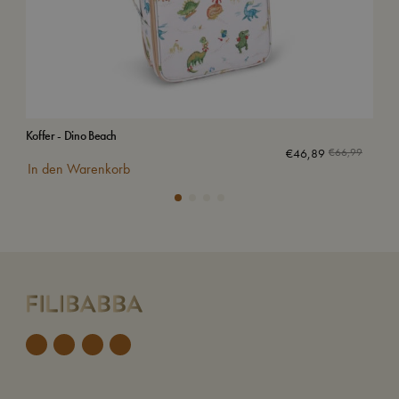
Koffer - Dino Beach
Org
€
46,89
€
66,99
In den Warenkorb
In