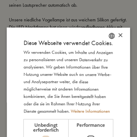
seinen Lautsprecher automatisch ab.
Unsere niedliche Vogellampe ist aus weichem Silikon gefertigt.
Die LED-Nachtlampe hat einen wiederaufladbaren Akku mit
×
USB-Kabel und wird nicht heiß. Bei vollem Akku leuchtet Birk
Diese Webseite verwendet Cookies.
für 6-8 Stunden.
Vogel Birk ist Teil unserer Interior-Kollektion und daher kein
Wir verwenden Cookies, um Inhalte und Anzeigen
DANISH
Spielzeug.
zu personalisieren und unseren Datenverkehr zu
ENGLISH
analysieren. Wir geben Informationen über Ihre
GERMAN
Nutzung unserer Website auch an unsere Werbe-
So groß bin ich
und Analysepartner weiter, die diese
möglicherweise mit anderen Informationen
kombinieren, die Sie ihnen bereitgestellt haben
Daraus bin ich gemacht
oder die sie im Rahmen Ihrer Nutzung ihrer
Dienste gesammelt haben.
Weitere Informationen
So kannst Du mich pflegen
Unbedingt
Performance
erforderlich