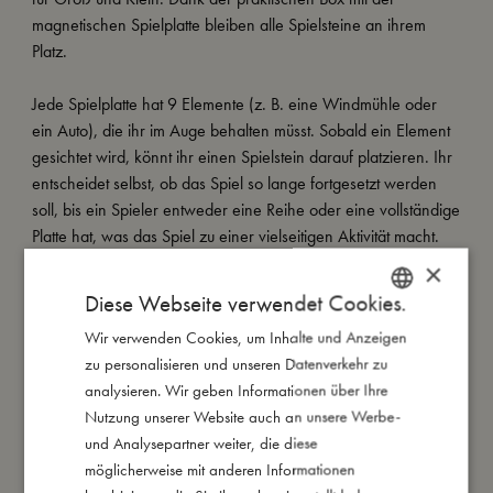
magnetischen Spielplatte bleiben alle Spielsteine an ihrem
Platz.
Jede Spielplatte hat 9 Elemente (z. B. eine Windmühle oder
ein Auto), die ihr im Auge behalten müsst. Sobald ein Element
gesichtet wird, könnt ihr einen Spielstein darauf platzieren. Ihr
entscheidet selbst, ob das Spiel so lange fortgesetzt werden
soll, bis ein Spieler entweder eine Reihe oder eine vollständige
Platte hat, was das Spiel zu einer vielseitigen Aktivität macht.
Das Spiel macht nicht nur Autofahrten angenehmer, sondern
×
ermutigt Kinder auch dazu, auf die Landschaft um sie herum zu
Diese Webseite verwendet Cookies.
achten. Es ist eine großartige Möglichkeit, euren Reisen eine
Wir verwenden Cookies, um Inhalte und Anzeigen
DANISH
Prise Spaß und Lernen hinzuzufügen.
zu personalisieren und unseren Datenverkehr zu
ENGLISH
analysieren. Wir geben Informationen über Ihre
Meine besonderen Merkmale:
GERMAN
Nutzung unserer Website auch an unsere Werbe-
- Perfektes Reisespiel
und Analysepartner weiter, die diese
- Verpackung mit praktischem Tragegriff
möglicherweise mit anderen Informationen
- Für 1-3 Spieler ausgelegt