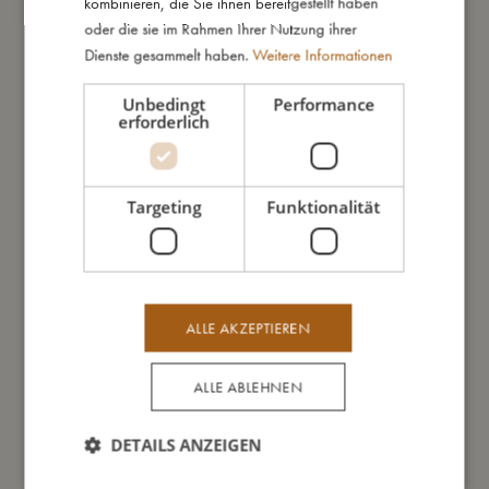
kombinieren, die Sie ihnen bereitgestellt haben
- Empfohlenes alter: ab 3 Jahren
oder die sie im Rahmen Ihrer Nutzung ihrer
Dienste gesammelt haben.
Weitere Informationen
So groß bin ich
Unbedingt
Performance
erforderlich
Daraus bin ich gemacht
Targeting
Funktionalität
So kannst Du mich pflegen
Meine Daten
ALLE AKZEPTIEREN
ALLE ABLEHNEN
Das könnte dir auch gefallen
DETAILS ANZEIGEN