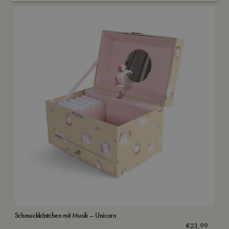
Schmuckkästchen mit Musik – Unicorn
Was
€
23,99