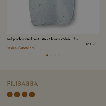
Badeponcho mit Stickerei GOTS – Christian's Whale Tales
Sel
Aus
€
46,99
In den Warenkorb