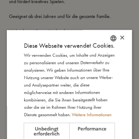
und fördert kreatives Spielen.
Geeignet ab drei Jahren und für die gesamte Familie.
Meine besonderen Merkmale:
×
- Perfektes Reisespiel.
Diese Webseite verwendet Cookies.
- Neue und verbesserte Verpackung mit praktischem
Tragegriff.
Wir verwenden Cookies, um Inhalte und Anzeigen
DANISH
- Geeignet ab 3 Jahren.
zu personalisieren und unseren Datenverkehr zu
ENGLISH
analysieren. Wir geben Informationen über Ihre
GERMAN
Nutzung unserer Website auch an unsere Werbe-
So groß bin ich
und Analysepartner weiter, die diese
möglicherweise mit anderen Informationen
kombinieren, die Sie ihnen bereitgestellt haben
Daraus bin ich gemacht
oder die sie im Rahmen Ihrer Nutzung ihrer
Dienste gesammelt haben.
Weitere Informationen
So kannst Du mich pflegen
Unbedingt
Performance
erforderlich