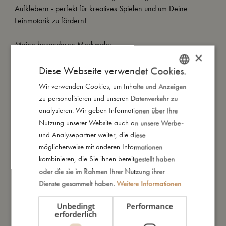
Aufklebern - perfekt für kreatives Spielen und um Deine
Feinmotorik zu fördern!
Meine besonderen Merkmale:
×
- 6 Bögen mit insgesamt 120 Aufklebern.
Diese Webseite verwendet Cookies.
- Mit beliebten Motiven aus den FILIBABBA-Kollektionen.
- Fördert Feinmotorik und kreatives Spielen.
Wir verwenden Cookies, um Inhalte und Anzeigen
DANISH
- Geeignet ab 3 Jahren.
zu personalisieren und unseren Datenverkehr zu
ENGLISH
analysieren. Wir geben Informationen über Ihre
GERMAN
Nutzung unserer Website auch an unsere Werbe-
So groß bin ich
und Analysepartner weiter, die diese
möglicherweise mit anderen Informationen
kombinieren, die Sie ihnen bereitgestellt haben
Daraus bin ich gemacht
oder die sie im Rahmen Ihrer Nutzung ihrer
Dienste gesammelt haben.
Weitere Informationen
So kannst Du mich pflegen
Unbedingt
Performance
erforderlich