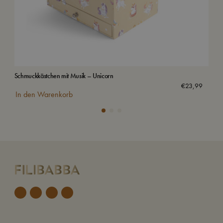
Schmuckkästchen mit Musik – Unicorn
Was
Aus
€
23,99
In den Warenkorb