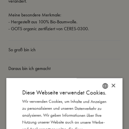
verändert.
Meine besondere Merkmale:
- Hergestellt aus 100% Bio-Baumwolle.
- GOTS organic zertifiziert von CERES-0300.
So groß bin ich
Daraus bin ich gemacht
×
So kannst Du mich pflegen
Diese Webseite verwendet Cookies.
Wir verwenden Cookies, um Inhalte und Anzeigen
DANISH
Meine Daten
zu personalisieren und unseren Datenverkehr zu
ENGLISH
analysieren. Wir geben Informationen über Ihre
GERMAN
Nutzung unserer Website auch an unsere Werbe-