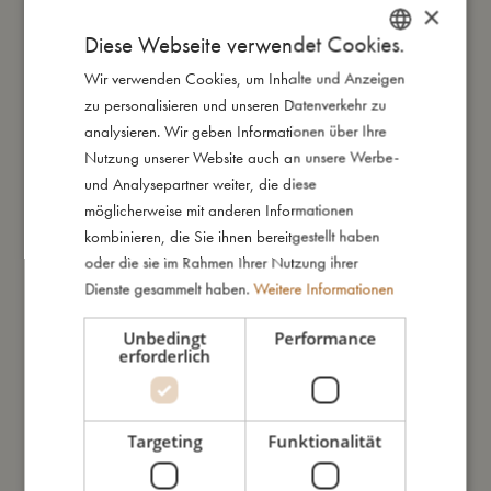
neuen Spielkameraden warten endlose Abenteuer.
×
Diese Webseite verwendet Cookies.
Pflegehinweise:
Wir verwenden Cookies, um Inhalte und Anzeigen
DANISH
- Spüle die Badebekleidung nach jedem Baden gründlich unter
zu personalisieren und unseren Datenverkehr zu
laufendem Wasser aus, da die Farben sonst verblassen
ENGLISH
analysieren. Wir geben Informationen über Ihre
können.
GERMAN
Nutzung unserer Website auch an unsere Werbe-
- Vermeide es, die Kleidung auszuwringen oder zu quetschen,
und Analysepartner weiter, die diese
da dies die Fasern beschädigen und den UV-Schutz verringern
möglicherweise mit anderen Informationen
kann.
kombinieren, die Sie ihnen bereitgestellt haben
- Lasse die Badebekleidung immer im Schatten liegend
oder die sie im Rahmen Ihrer Nutzung ihrer
trocknen, damit die Fasern nicht ausleiern.
Dienste gesammelt haben.
Weitere Informationen
Meine besonderen Merkmale:
Unbedingt
Performance
- UV50+
erforderlich
- Kann bei 30 Grad im Schonwaschgang in der Maschine
gewaschen werden
- Erhältlich in zwei Größen: 80-92 (1-2 Jahre) und 98-104
Targeting
Funktionalität
(3-4 Jahre)
- Hergestellt aus 84% recyceltem Polyester, 16% Spandex