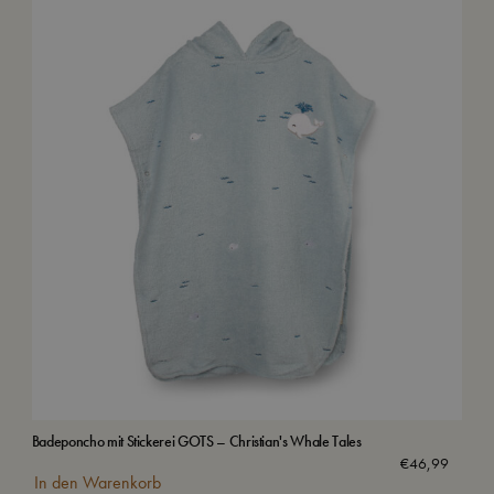
Badeponcho mit Stickerei GOTS – Christian's Whale Tales
Sel
Aus
€
46,99
In den Warenkorb