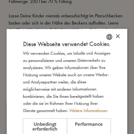
Füllmenge: 230 l bei 70 % Füllung.
Lasse Deine Kinder niemals unbeaufsichtigt im Planschbecken
baden oder sich in der Nähe des Beckens aufhalten. Leere
das Planschbecken vollständig nach jedem Gebrauch.
×
Diese Webseite verwendet Cookies.
Alle unsere SWIM-Produkte sind sorgfältig getestet und gemäß
der EU-Richtlinie EN-71 zugelassen. Alle SWIM-Produkte
Wir verwenden Cookies, um Inhalte und Anzeigen
DANISH
tragen das CE-Kennzeichen.
zu personalisieren und unseren Datenverkehr zu
ENGLISH
analysieren. Wir geben Informationen über Ihre
GERMAN
Nutzung unserer Website auch an unsere Werbe-
So groß bin ich
und Analysepartner weiter, die diese
möglicherweise mit anderen Informationen
kombinieren, die Sie ihnen bereitgestellt haben
Daraus bin ich gemacht
oder die sie im Rahmen Ihrer Nutzung ihrer
Dienste gesammelt haben.
Weitere Informationen
So kannst Du mich pflegen
Unbedingt
Performance
erforderlich