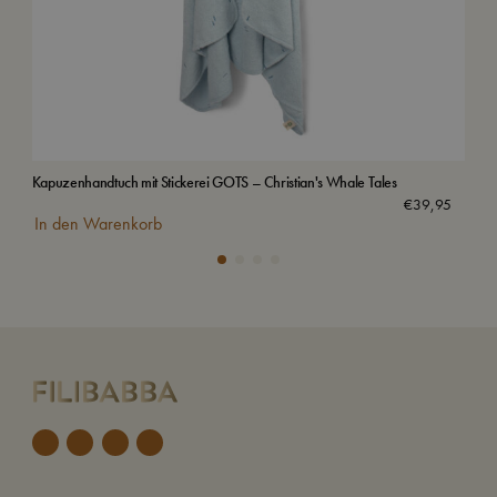
Kapuzenhandtuch mit Stickerei GOTS – Christian's Whale Tales
Bad
Aus
€
39,95
In den Warenkorb