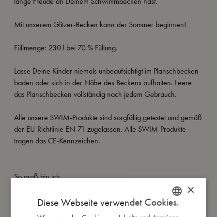
lange Freude an Deinem Schwimmbecken hast.
Mit unserem Glitzer-Becken kann der Sommer beginnen!
Füllmenge: 230 l bei 70 % Füllung.
Lasse Deine Kinder niemals unbeaufsichtigt im Planschbecken
baden oder sich in der Nähe des Beckens aufhalten. Leere
das Planschbecken vollständig nach jedem Gebrauch.
Alle unsere SWIM-Produkte sind sorgfältig getestet und gemäß
der EU-Richtlinie EN-71 zugelassen. Alle SWIM-Produkte
tragen das CE-Kennzeichen.
So groß bin ich
×
Diese Webseite verwendet Cookies.
Daraus bin ich gemacht
DANISH