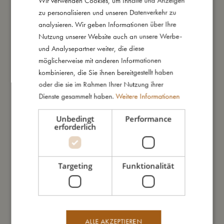
Wir verwenden Cookies, um Inhalte und Anzeigen
zu personalisieren und unseren Datenverkehr zu
ENGLISH
So kannst Du mich pflegen
analysieren. Wir geben Informationen über Ihre
GERMAN
Nutzung unserer Website auch an unsere Werbe-
und Analysepartner weiter, die diese
Meine Daten
möglicherweise mit anderen Informationen
kombinieren, die Sie ihnen bereitgestellt haben
oder die sie im Rahmen Ihrer Nutzung ihrer
Dienste gesammelt haben.
Weitere Informationen
Unbedingt
Performance
Das könnte dir auch gefallen
erforderlich
Targeting
Funktionalität
ALLE AKZEPTIEREN