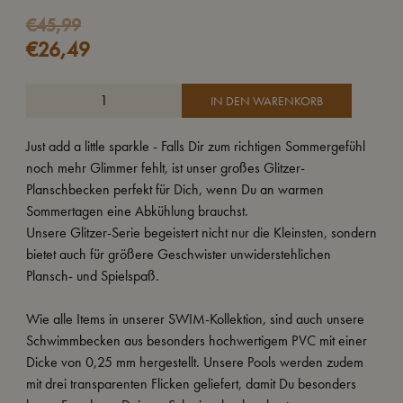
Ursprünglicher
Aktueller
€
45,99
€
26,49
Preis
Preis
war:
ist:
€45,99
€26,49.
IN DEN WARENKORB
Just add a little sparkle - Falls Dir zum richtigen Sommergefühl
noch mehr Glimmer fehlt, ist unser großes Glitzer-
Planschbecken perfekt für Dich, wenn Du an warmen
Sommertagen eine Abkühlung brauchst.
Unsere Glitzer-Serie begeistert nicht nur die Kleinsten, sondern
bietet auch für größere Geschwister unwiderstehlichen
Plansch- und Spielspaß.
Wie alle Items in unserer SWIM-Kollektion, sind auch unsere
Schwimmbecken aus besonders hochwertigem PVC mit einer
Dicke von 0,25 mm hergestellt. Unsere Pools werden zudem
mit drei transparenten Flicken geliefert, damit Du besonders