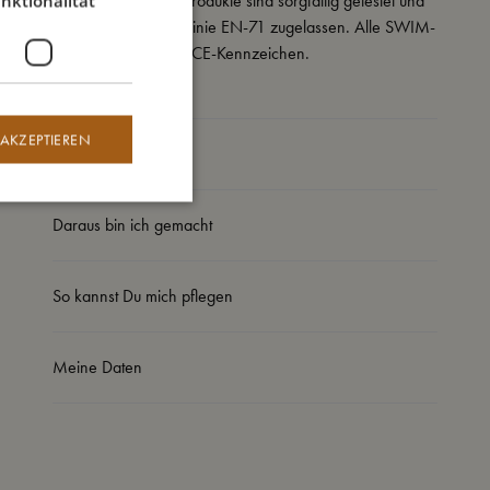
nktionalität
Alle unsere SWIM-Produkte sind sorgfältig getestet und
gemäß der EU-Richtlinie EN-71 zugelassen. Alle SWIM-
Produkte tragen das CE-Kennzeichen.
 AKZEPTIEREN
So groß bin ich
Daraus bin ich gemacht
So kannst Du mich pflegen
Meine Daten