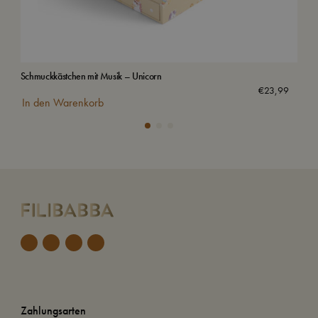
Schmuckkästchen mit Musik – Unicorn
Trin
€
23,99
In den Warenkorb
In
Zahlungsarten