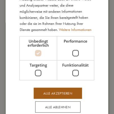
Um die Umwelt zu schonen, ist die Rassel mit recyceltem
und Analysepartner weiter, die diese
Polyester gefüllt.
möglicherweise mit anderen Informationen
Helga, die Henne, liebt es zu baden und kann ganz einfach in
kombinieren, die Sie ihnen bereitgestellt haben
der Waschmaschine im Feinwaschprogramm gereinigt
oder die sie im Rahmen Ihrer Nutzung ihrer
werden. Helga ist handgefertigt, was der süßen Freundin
Dienste gesammelt haben.
Weitere Informationen
einen einzigartigen Look verleiht.
Unbedingt
Performance
erforderlich
So groß bin ich
Targeting
Funktionalität
Daraus bin ich gemacht
So kannst Du mich pflegen
ALLE AKZEPTIEREN
Meine Daten
ALLE ABLEHNEN