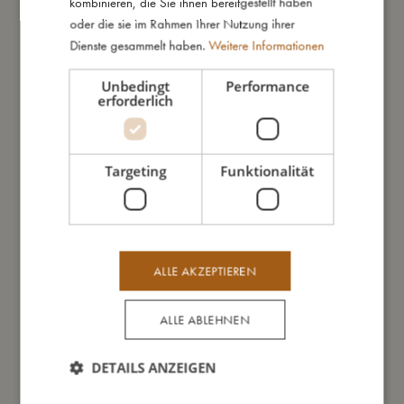
kombinieren, die Sie ihnen bereitgestellt haben
Waschmaschine im Feinwaschprogramm gereinigt werden.
oder die sie im Rahmen Ihrer Nutzung ihrer
Freya der Fuchs ist handgefertigt, was Deiner niedlichen
Dienste gesammelt haben.
Weitere Informationen
Freundin einen einzigartigen Look verleiht.
Unbedingt
Performance
erforderlich
Meine besonderen Merkmale:
- Waschmaschinenfest.
- Atmungsaktiver Bio-Baumwoll-Musselin.
- Mit Silikonbeißring.
Targeting
Funktionalität
- Ab +0.
So groß bin ich
ALLE AKZEPTIEREN
Daraus bin ich gemacht
ALLE ABLEHNEN
DETAILS ANZEIGEN
So kannst Du mich pflegen