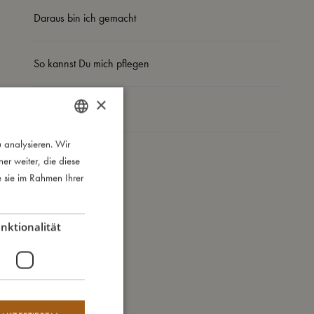
Daraus bin ich gemacht
So kannst Du mich pflegen
×
Meine Daten
 analysieren. Wir
DANISH
r weiter, die diese
ENGLISH
e sie im Rahmen Ihrer
GERMAN
nktionalität