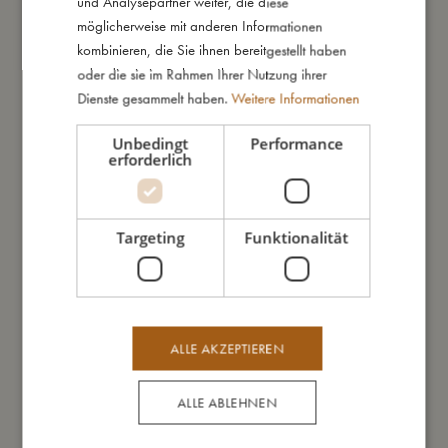
und Analysepartner weiter, die diese
möglicherweise mit anderen Informationen
kombinieren, die Sie ihnen bereitgestellt haben
Das könnte dir auch gefallen
oder die sie im Rahmen Ihrer Nutzung ihrer
Dienste gesammelt haben.
Weitere Informationen
SALE
Unbedingt
Performance
erforderlich
Targeting
Funktionalität
ALLE AKZEPTIEREN
ALLE ABLEHNEN