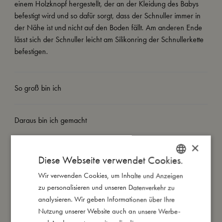
einem Holzknopf hergestellt, der an der Kleidung des Babys
befestigt wird und so dafür sorgt, dass der Schnuller immer in
der Nähe ist und nicht auf den Boden fällt. Am anderen Ende
lässt sich der Schnuller leicht am Silikonring der Schnullerkette
befestigen.
So groß bin ich
Daraus bin ich gemacht
×
So kannst Du mich pflegen
Diese Webseite verwendet Cookies.
Wir verwenden Cookies, um Inhalte und Anzeigen
DANISH
Meine Daten
zu personalisieren und unseren Datenverkehr zu
ENGLISH
analysieren. Wir geben Informationen über Ihre
GERMAN
Nutzung unserer Website auch an unsere Werbe-