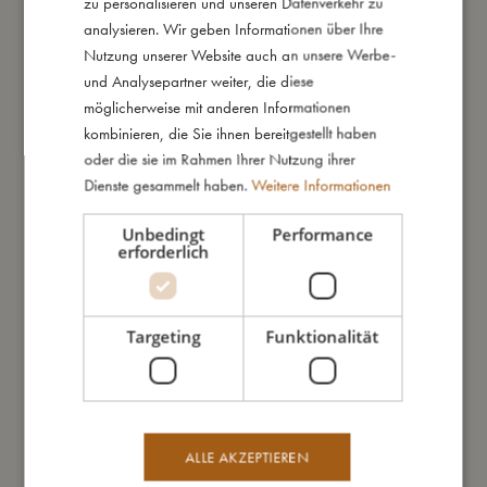
zu personalisieren und unseren Datenverkehr zu
ENGLISH
analysieren. Wir geben Informationen über Ihre
Schwimmflügel sind keine Rettungsgeräte und schützen nicht
GERMAN
Nutzung unserer Website auch an unsere Werbe-
vor dem Ertrinken. Daher sollten die Schwimmflügel nur unter
und Analysepartner weiter, die diese
ständiger und kompetenter Aufsicht eines Erwachsenen
möglicherweise mit anderen Informationen
verwendet werden. Lasse Kinder niemals unbeaufsichtigt in
kombinieren, die Sie ihnen bereitgestellt haben
der Nähe von Wasser spielen.
oder die sie im Rahmen Ihrer Nutzung ihrer
Meine besonderen Merkmale:
Dienste gesammelt haben.
Weitere Informationen
- Bietet optimalen Schutz und Komfort für Kinder, die das
Wasser erkunden
Unbedingt
Performance
erforderlich
- Ideal für Kinder, die Wasser lieben, aber noch nicht
schwimmen können
- Mit Sicherheitsventilen aufgeblasen, die den Wasserspaß
nicht beeinträchtigen
Targeting
Funktionalität
- Getestet und zugelassen nach europäischer Norm EN-
13138-1 und trägt das CE-Zeichen
- Hergestellt aus hochwertigem PVC mit einer Dicke von 0,25
mm
ALLE AKZEPTIEREN
- Empfohlenes Alter: 3–6 Jahre