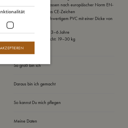
- Getestet und zugelassen nach europäischer Norm EN-
13138-1 und trägt das CE-Zeichen
nktionalität
- Hergestellt aus hochwertigem PVC mit einer Dicke von
0,25 mm
- Empfohlenes Alter: 3–6 Jahre
- Empfohlenes Gewicht: 19–30 kg
 AKZEPTIEREN
So groß bin ich
Daraus bin ich gemacht
So kannst Du mich pflegen
Meine Daten