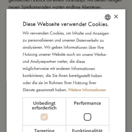
neuen Spielkameraden warten endlose Abenteuer.
×
Der perfekter Badebegleiter wird mit einem Sicherheitsventil
Diese Webseite verwendet Cookies.
aufgeblasen, das in den Ring gedrückt wird und den
Wir verwenden Cookies, um Inhalte und Anzeigen
DANISH
Wasserspaß nicht beeinträchtigt. Der Schwimmring besteht aus
zu personalisieren und unseren Datenverkehr zu
besonders hochwertigem PVC mit einer Dicke von 0,25 mm.
ENGLISH
analysieren. Wir geben Informationen über Ihre
GERMAN
Nutzung unserer Website auch an unsere Werbe-
Ein Schwimmring ist kein lebensrettendes Gerät und schützt
und Analysepartner weiter, die diese
nicht vor Ertrinken. Deshalb darf der Schwimmring nur unter
möglicherweise mit anderen Informationen
ständiger und kompetenter Aufsicht eines Erwachsenen
kombinieren, die Sie ihnen bereitgestellt haben
verwendet werden. Lass Kinder niemals unbeaufsichtigt im
oder die sie im Rahmen Ihrer Nutzung ihrer
Wasser spielen.
Dienste gesammelt haben.
Weitere Informationen
Tauch niemals in oder von diesem Produkt aus. Lass den
Unbedingt
Performance
Schwimmring niemals im oder in der Nähe des Wassers
erforderlich
liegen, wenn er nicht benutzt wird. Halte dein Kind während
der Benutzung vom Beckenrand oder anderen Hindernissen
fern. Verwende das Produkt nicht bei Wind oder in
Targeting
Funktionalität