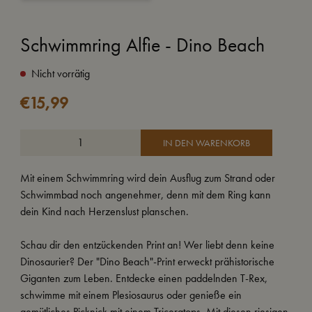
Schwimmring Alfie - Dino Beach
Nicht vorrätig
€
15,99
IN DEN WARENKORB
Mit einem Schwimmring wird dein Ausflug zum Strand oder
Schwimmbad noch angenehmer, denn mit dem Ring kann
dein Kind nach Herzenslust planschen.
Schau dir den entzückenden Print an! Wer liebt denn keine
Dinosaurier? Der "Dino Beach"-Print erweckt prähistorische
Giganten zum Leben. Entdecke einen paddelnden T-Rex,
schwimme mit einem Plesiosaurus oder genieße ein
gemütliches Picknick mit einem Triceratops. Mit diesen riesigen