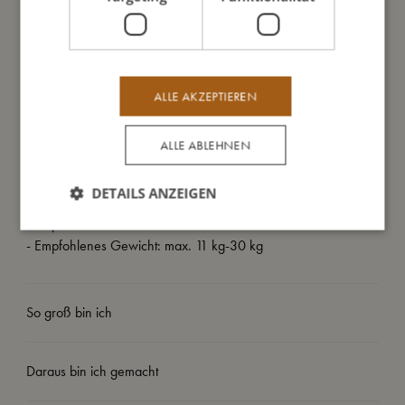
Gewässern mit starker Strömung.
Meine besonderen Merkmale:
- Entworfen mit einem Sicherheitsventil, das den Wasserspaß
nicht - beeinträchtigt
ALLE AKZEPTIEREN
- Getestet und zugelassen nach europäischer Norm EN-71
- Trägt das CE-Zeichen
ALLE ABLEHNEN
- Durchmesser: 40 / 22 cm
- Hergestellt aus hochwertigem PVC mit einer Dicke von 0,25
DETAILS ANZEIGEN
mm
- Empfohlenes Alter: 1-6 Jahre
- Empfohlenes Gewicht: max. 11 kg-30 kg
So groß bin ich
Daraus bin ich gemacht