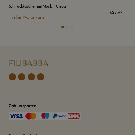
Schmuckkästchen mit Musik – Unicorn
Was
€
23,99
In den Warenkorb
In
Zahlungsarten