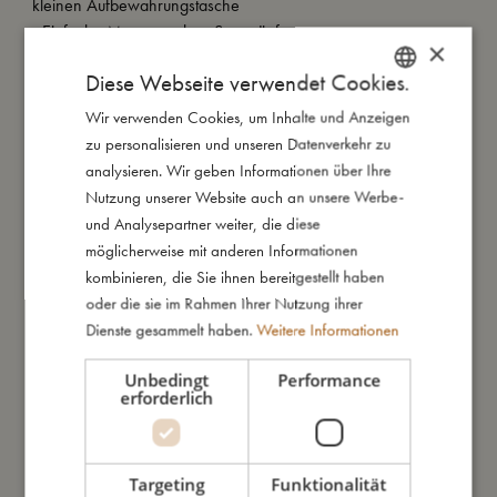
kleinen Aufbewahrungstasche
- Einfache Montage ohne Saugnäpfe
×
- UPF 50, während die Sicht nach draußen erhalten bleibt
Diese Webseite verwendet Cookies.
Wir verwenden Cookies, um Inhalte und Anzeigen
DANISH
So groß bin ich
zu personalisieren und unseren Datenverkehr zu
ENGLISH
analysieren. Wir geben Informationen über Ihre
GERMAN
Nutzung unserer Website auch an unsere Werbe-
Daraus bin ich gemacht
und Analysepartner weiter, die diese
möglicherweise mit anderen Informationen
kombinieren, die Sie ihnen bereitgestellt haben
So kannst Du mich pflegen
oder die sie im Rahmen Ihrer Nutzung ihrer
Dienste gesammelt haben.
Weitere Informationen
Meine Daten
Unbedingt
Performance
erforderlich
Targeting
Funktionalität